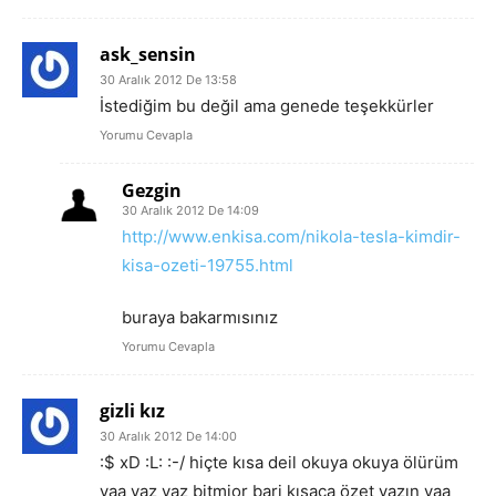
ask_sensin
30 Aralık 2012 De 13:58
İstediğim bu değil ama genede teşekkürler
Yorumu Cevapla
Gezgin
30 Aralık 2012 De 14:09
http://www.enkisa.com/nikola-tesla-kimdir-
kisa-ozeti-19755.html
buraya bakarmısınız
Yorumu Cevapla
gizli kız
30 Aralık 2012 De 14:00
:$ xD :L: :-/ hiçte kısa deil okuya okuya ölürüm
yaa yaz yaz bitmior bari kısaca özet yazın yaa