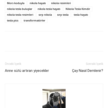
Mors koduyla
nikola hayatı
nikola resimleri
nikola tesla buluşlar
nikola tesla hayatı
Nikola Tesla Kimdir
nikola tesla resimleri
sırp nikola
sırp tesla
tesla hayatı
tesla pics
transformatörler
Facebook
X
WhatsApp
Pinteres
Önceki İçerik
Sonraki İçerik
Anne sütü artıran yiyecekler
Çay Nasıl Demlenir?