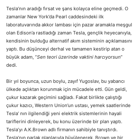
Tesla’nın aradığı fırsat ve şans kolayca eline geçmedi. O
zamanlar New York’da Pearl caddesindeki ilk
laboratuvarında akkor lambası için pazar aramakla meşgul
olan Edison’a rastladığı zaman Tesla, gençlik heyecanıyla,
kendisinin bulduğu alternatif akım sisteminin açıklamasını
yaptı. Bu düşünceyi derhal ve tamamen kestirip atan o
büyük adam, “
Sen teori üzerinde vaktini harcıyorsun
”
dedi.
Bir yıl boyunca, uzun boylu, zayıf Yugoslav, bu yabancı
ülkede açlıktan korunmak için mücadele etti. Gün geldi,
çukur kazarak geçimini sağladı. Fakat birlikte çalıştığı
çukur kazıcı, Western Union’un ustası, yemek saatlerinde
Tesla’ nın ilgilendiği yeni elektrik sistemlerinin hayali
tariflerini dinleyerek, bu konu üzerinde bir plan yaptı.
Tesla’yı A.K.Brown adlı firmanın sahibiyle tanıştırdı.
Tesla’nın parlak planlarıyla büyülenerek, Brown ve bir