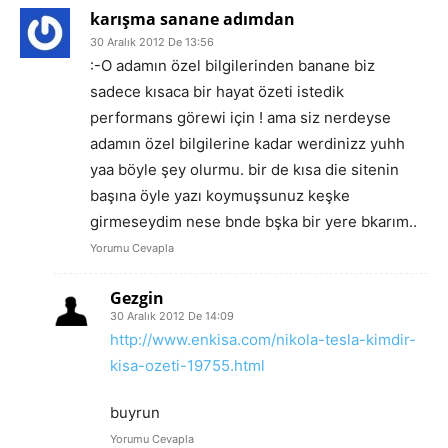
karışma sanane adımdan
30 Aralık 2012 De 13:56
:-O adamın özel bilgilerinden banane biz
sadece kısaca bir hayat özeti istedik
performans görewi için ! ama siz nerdeyse
adamın özel bilgilerine kadar werdinizz yuhh
yaa böyle şey olurmu. bir de kısa die sitenin
başına öyle yazı koymuşsunuz keşke
girmeseydim nese bnde bşka bir yere bkarım..
Yorumu Cevapla
Gezgin
30 Aralık 2012 De 14:09
http://www.enkisa.com/nikola-tesla-kimdir-
kisa-ozeti-19755.html
buyrun
Yorumu Cevapla