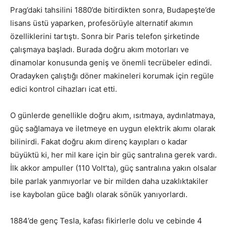
Prag’daki tahsilini 1880’de bitirdikten sonra, Budapeşte’de
lisans üstü yaparken, profesörüyle alternatif akımın
özelliklerini tartıştı. Sonra bir Paris telefon şirketinde
çalışmaya başladı. Burada doğru akım motorları ve
dinamolar konusunda geniş ve önemli tecrübeler edindi.
Oradayken çalıştığı döner makineleri korumak için regüle
edici kontrol cihazları icat etti.
O günlerde genellikle doğru akım, ısıtmaya, aydınlatmaya,
güç sağlamaya ve iletmeye en uygun elektrik akımı olarak
bilinirdi. Fakat doğru akım direnç kayıpları o kadar
büyüktü ki, her mil kare için bir güç santralına gerek vardı.
İlk akkor ampuller (110 Volt’ta), güç santralına yakın olsalar
bile parlak yanmıyorlar ve bir milden daha uzaklıktakiler
ise kaybolan güce bağlı olarak sönük yanıyorlardı.
1884’de genç Tesla, kafası fikirlerle dolu ve cebinde 4