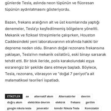
günlerde Tesla, aslında neon tüpünün ve flüoresan
tüpünün aydınlatmasını gösteriyordu.
Bazen, frekans aralığının alt ve üst kısımlarında yaptığı
denemeler, Tesla’yı keşfedilmemiş bölgelere yöneltti.
Mekanik ve fiziksel titreşimlerle çalışırken, Houston
Caddesindeki yeni laboratuvarının etrafında hakiki bir
depreme neden oldu. Binanın doğal rezonans frekansına
yaklaşan, Tesla’nın mekanik osilatörü, eski binayı sarsarak
tehdit etti. Bir blok ileride, polis karakolundaki eşya
esrarengiz bir şekilde dans etmeye başladı. Böylece,
Tesla, rezonans, vibrasyon ve “doğal 7 periyot”a ait
matematiksel teorileri ispatladı.
ETIKETLER
aa
alternatif akım
Alternatörler
devrim
doğru akım
elektrikte devrim
elektrık
frekans
gerilim
google nikola tesla
jeneratör
kimdir Nikola Tesla
Komütatör