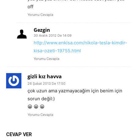
off
Yorumu Cevapla
Gezgin
30 Aralık 2012 De 14:09
http://www.enkisa.com/nikola-tesla-kimdir-
kisa-ozeti-19755.html
Yorumu Cevapla
gizli kız havva
26 Şubat 2013 De 17:50
çok uzun ama yazmayacağim için benim için
sorun değil:)
😀 😀 😀
Yorumu Cevapla
CEVAP VER