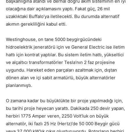
başkanlığına atandı ve derhal doğru akım sisteminin en iyi
olacağına dair açıklamasını yaptı. Fakat güç, 26 mil
uzaklıktaki Buffalo’ya iletilecekti. Bu durumda alternatif
akımın gerekliliğini kabul etti.
Westinghouse, on tane 5000 beygirgücündeki
hidroelektrik jeneratörü için ve General Electric ise iletim
hattı için kontrat yaptılar. Bu sistem iletim hattı, yükseltici
ve alçaltıcı transformatörler Tesla’nın 2 faz projesine
uygundu. Hareket eden parçaları azaltmak için, dıştan
dönen alan ve içi sabit armatürlü, büyük alternatörler
planlanmıştı.
O zamana kadar bu büyüklükte bir proje yapılmadığı için,
bu tarihi proje heyecan yarattı. Dakikada 250 devir yapan,
herbiri 1775 Amper veren, 2250 Volt’luk on büyük
alternatör, iki fazlı 25 Hz (Hertz)’de 50 000 Beygir gücü
veya 37 000 kW’lık çıkış oluşturuyordu. Rotorların herbiri,