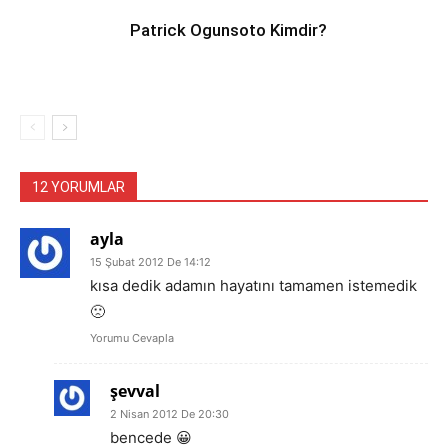
Patrick Ogunsoto Kimdir?
12 YORUMLAR
ayla
15 Şubat 2012 De 14:12
kısa dedik adamın hayatını tamamen istemedik
🙁
Yorumu Cevapla
şevval
2 Nisan 2012 De 20:30
bencede 😀