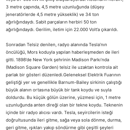
3 metre çapında, 4,5 metre uzunluğunda (düşey
jeneratörlerde 4,5 metre yükseklik) ve 34 ton
ağırlığındaydı. Sabit parçaların herbiri 50 ton
ağırlığındaydı. Gerilim, iletim için 22.000 Volt’a çıkarıldı.
Sonradan Telsiz denilen, radyo alanında Tesla’nın
öncülüğü, Mors koduyla yapılan haberleşmeden de ileri
gitti. 1898’de New York şehrinin Madison Parkı’nda
(Madison Square Garden) telsiz ile uzaktan kontrola ait
parlak bir gösteri düzenledi.Geleneksel Elektrik Fuarının
geliştiği yer ve genellikle Barnum-Bailey sirkinin çalıştığı
büyük alanın ortasına büyük bir tank koydu ve suyla
doldurdu. Bu küçük gölün üzerine, yüzmesi için, 1 metre
uzunluğunda anten direği olan bir tekne koydu. Teknenin
içinde bir radyo alıcısı vardı. Tesla, seyircilerin isteği
doğrultusunda ileri gitme, sağa veya sola dönme, durma,
geri gitme, ışıkları yakıp söndürme gibi çeşitli şeyleri