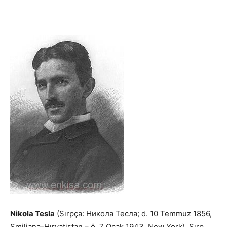
Nikola Tesla
(Sırpça: Никола Тесла; d. 10 Temmuz 1856,
Smiljana-Hırvatistan – ö. 7 Ocak 1943, New York). Sırp