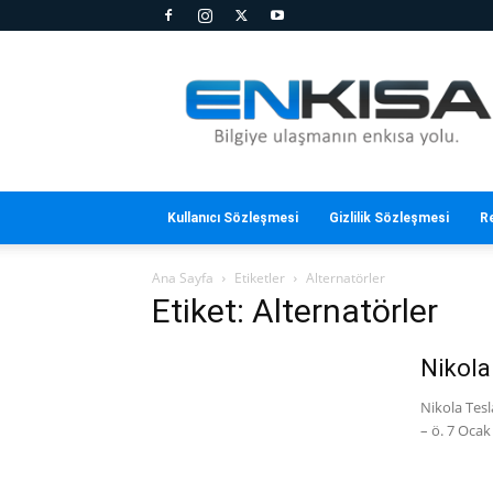
En
Kısa
Kullanıcı Sözleşmesi
Gizlilik Sözleşmesi
R
Ana Sayfa
Etiketler
Alternatörler
Etiket: Alternatörler
Nikola
Nikola Tesl
– ö. 7 Ocak