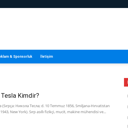
eklam & Sponsorluk
İletişim
 Tesla Kimdir?
a (Sırpça: Никола Тесла; d. 10 Temmuz 1856, Smiljana-Hırvatistan
 1943, New York). Sırp asıllı fizikçi, mucit, makine mühendisi ve...