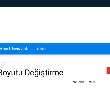
eklam & Sponsorluk
İletişim
eğiştirme
Boyutu Değiştirme
1980
0