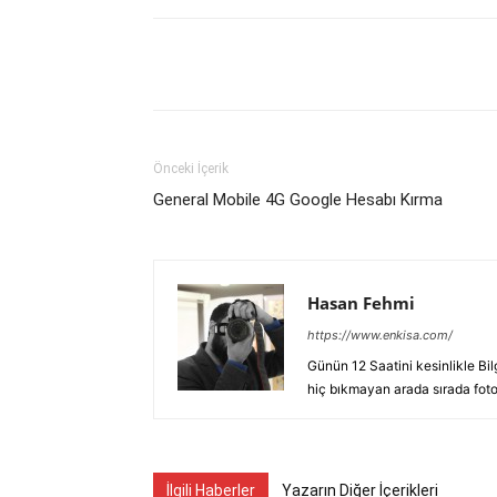
Facebook
X
WhatsAp
Önceki İçerik
General Mobile 4G Google Hesabı Kırma
Hasan Fehmi
https://www.enkisa.com/
Günün 12 Saatini kesinlikle Bi
hiç bıkmayan arada sırada fotoğ
İlgili Haberler
Yazarın Diğer İçerikleri