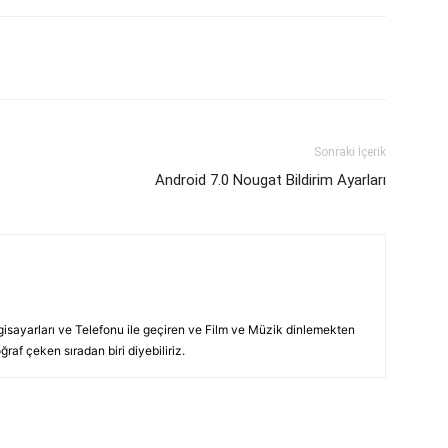
p
Pinterest
Linkedin
Tumblr
Sonraki İçerik
Android 7.0 Nougat Bildirim Ayarları
lgisayarları ve Telefonu ile geçiren ve Film ve Müzik dinlemekten
raf çeken sıradan biri diyebiliriz.