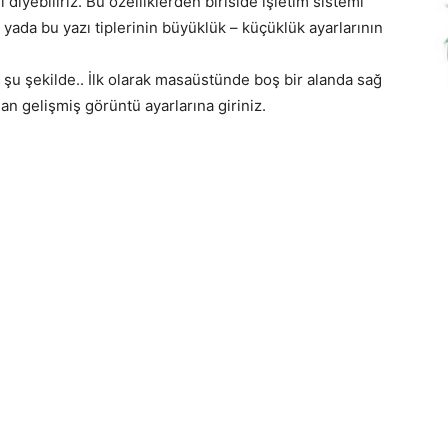
iyebiliriz. Bu özelliklerden biriside işletim sistemi
 yada bu yazı tiplerinin büyüklük – küçüklük ayarlarının
l şu şekilde.. İlk olarak masaüstünde boş bir alanda sağ
an gelişmiş görüntü ayarlarına giriniz.