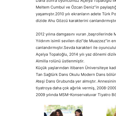
Daha Sonra oyuncumuz Açelya Topaloğlu İlk 
Meltem Cumbul ve Özcan Deniz”in paylaştığı 
yaşamıştır.2010 yılı ekranların adete Türk Po
dizide Ahu Gözcü karakterini canlandırmıştır
2012 yılına damgasını vuran ,başrollerinde 
Yıldırım isimli sevilen dizi”de Muazzez”in e
canlandırmıştır.Sevda karakteri ile oyuncul
Açelya Topaloğlu, 2014 yılı yaz dönemi dizil
Almilla rolünü üstlenmiştir.
Küçük yaşlarından itibaren Üniversiteye kad
Tan Sağtürk Dans Okulu Modern Dans bölümü
Ateşi Dans Grubunda yer almıştır. Annesinin
tiyatroya daha çok ağırlık vermiş, 2008-2009
2009 yılında MSM-Konservatuvar Tiyatro Bö