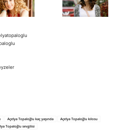
elyatopaloglu
paloglu
eyzeler
u
Açelya Topaloğlu kaç yaşında
Açelya Topaloğlu kilosu
lya Topaloğlu sevgilisi