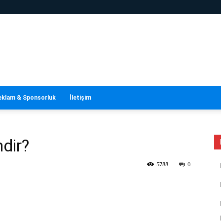
eklam & Sponsorluk
İletişim
dir?
5788
0