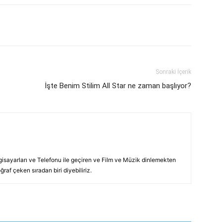
p
Pinterest
Linkedin
Tumblr
Sonraki İçerik
İşte Benim Stilim All Star ne zaman başlıyor?
lgisayarları ve Telefonu ile geçiren ve Film ve Müzik dinlemekten
raf çeken sıradan biri diyebiliriz.