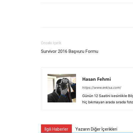
Facebook
X
WhatsAp
Önceki İçerik
Survivor 2016 Başvuru Formu
Hasan Fehmi
https://www.enkisa.com/
Günün 12 Saatini kesinlikle Bi
hiç bıkmayan arada sırada fotoğ
İlgili Haberler
Yazarın Diğer İçerikleri