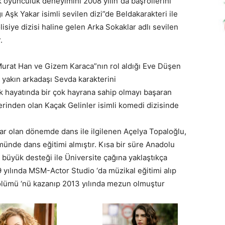
oyunculuk deneyimini 2008 yılın”da başrollerini
Aşk Yakar isimli sevilen dizi”de Beldakarakteri ile
lisiye dizisi haline gelen Arka Sokaklar adlı sevilen
.
Murat Han ve Gizem Karaca”nın rol aldığı Eve Düşen
n yakın arkadaşı Sevda karakterini
uk hayatında bir çok hayrana sahip olmayı başaran
erinden olan Kaçak Gelinler isimli komedi dizisinde
ar olan dönemde dans ile ilgilenen Açelya Topaloğlu,
nde dans eğitimi almıştır. Kısa bir süre Anadolu
 büyük desteği ile Üniversite çağına yaklaştıkça
 yılında MSM-Actor Studio ‘da müzikal eğitimi alıp
lümü ‘nü kazanıp 2013 yılında mezun olmuştur