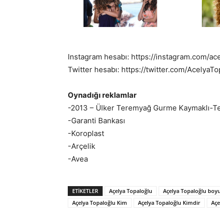
Instagram hesabı: https://instagram.com/ac
Twitter hesabı: https://twitter.com/AcelyaTo
Oynadığı reklamlar
-2013 – Ülker Teremyağ Gurme Kaymaklı-T
-Garanti Bankası
-Koroplast
-Arçelik
-Avea
ETIKETLER
Açelya Topaloğlu
Açelya Topaloğlu boy
Açelya Topaloğlu Kim
Açelya Topaloğlu Kimdir
Açe