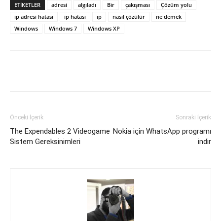
ETIKETLER
adresi
algıladı
Bir
çakışması
Çözüm yolu
ip adresi hatası
ip hatası
ıp
nasıl çözülür
ne demek
Windows
Windows 7
Windows XP
Facebook
X
WhatsApp
Pinteres
Önceki İçerik
Sonraki İçerik
The Expendables 2 Videogame
Nokia için WhatsApp programı
Sistem Gereksinimleri
indir