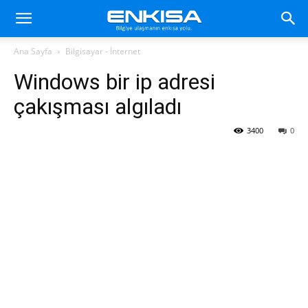
Ana Sayfa
Bilgisayar - İnternet
Windows bir ip adresi
çakışması algıladı
3400
0