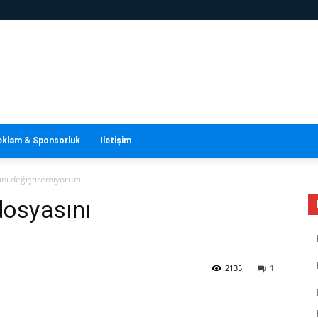
eklam & Sponsorluk
İletişim
nı değiştiremiyorum
osyasını
2135
1