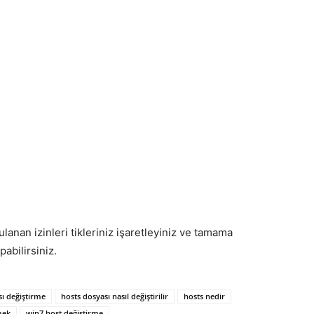
anan izinleri tikleriniz işaretleyiniz ve tamama
pabilirsiniz.
sı değiştirme
hosts dosyası nasıl değiştirilir
hosts nedir
mek
win7 host değiştirme