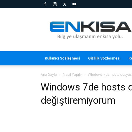
En
Kısa
Kullanıcı Sözleşmesi
Gizlilik Sözleşmesi
R
Ana Sayfa
Nasıl Yapılır
Windows 7de hosts dosyası
Windows 7de hosts d
değiştiremiyorum