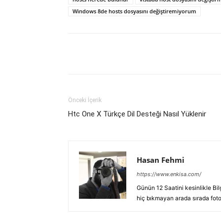
Windows 8de hosts dosyasını değiştiremiyorum
Facebook
X
WhatsAp
Önceki İçerik
Htc One X Türkçe Dil Desteği Nasıl Yüklenir
Hasan Fehmi
https://www.enkisa.com/
Günün 12 Saatini kesinlikle Bi
hiç bıkmayan arada sırada fotoğ