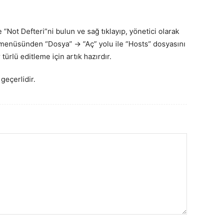
e “Not Defteri”ni bulun ve sağ tıklayıp, yönetici olarak
n menüsünden “Dosya” -> “Aç” yolu ile “Hosts” dosyasını
türlü editleme için artık hazırdır.
geçerlidir.