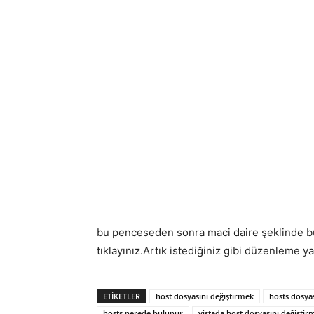
bu penceseden sonra maci daire şeklinde bul
tıklayınız.Artık istediğiniz gibi düzenleme ya
ETIKETLER
host dosyasını değiştirmek
hosts dosya
hosts nerede bulunur
vistada host dosyasını değiştir