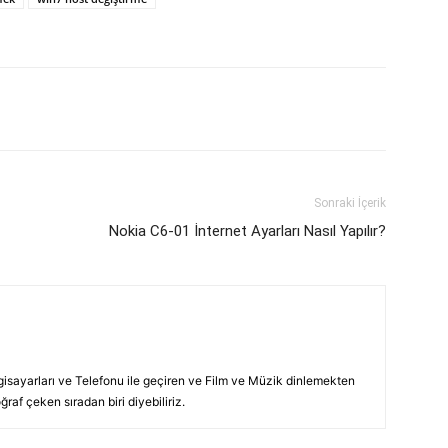
p
Pinterest
Linkedin
Tumblr
Sonraki İçerik
Nokia C6-01 İnternet Ayarları Nasıl Yapılır?
lgisayarları ve Telefonu ile geçiren ve Film ve Müzik dinlemekten
raf çeken sıradan biri diyebiliriz.