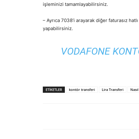
işleminizi tamamlayabilirsiniz.
– Ayrıca 7038’i arayarak diğer faturasız hatl
yapabilirsiniz.
VODAFONE KONTÖ
ETIKETLER
kontör transferi
Lira Transferi
Nasıl
Facebook
X
WhatsAp