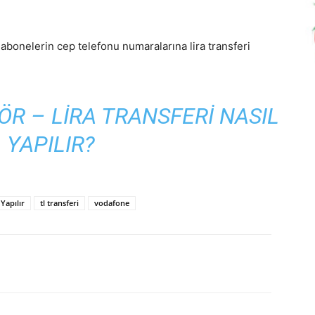
ı abonelerin cep telefonu numaralarına lira transferi
R – LIRA TRANSFERI NASIL
YAPILIR?
 Yapılır
tl transferi
vodafone
p
Pinterest
Linkedin
Tumblr