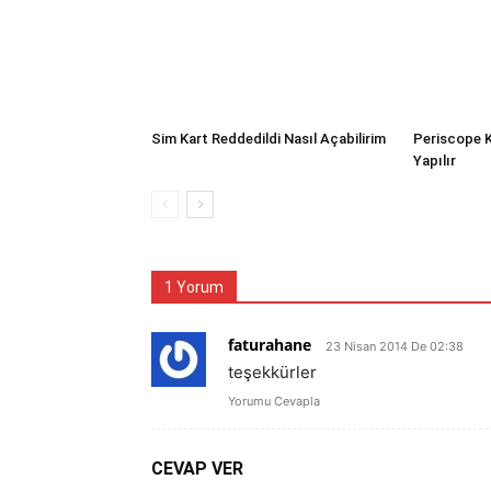
Sim Kart Reddedildi Nasıl Açabilirim
Periscope K
Yapılır
1 Yorum
faturahane
23 Nisan 2014 De 02:38
teşekkürler
Yorumu Cevapla
CEVAP VER