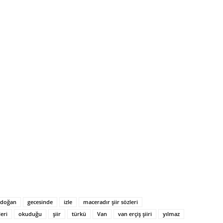
rdoğan
gecesinde
izle
maceradır şiir sözleri
eri
okuduğu
şiir
türkü
Van
van erçiş şiiri
yılmaz