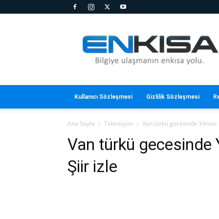
En
Kısa
Kullanıcı Sözleşmesi
Gizlilik Sözleşmesi
R
Ana Sayfa
Televizyon
Van türkü gecesinde Yılmaz 
Van türkü gecesinde
Şiir izle