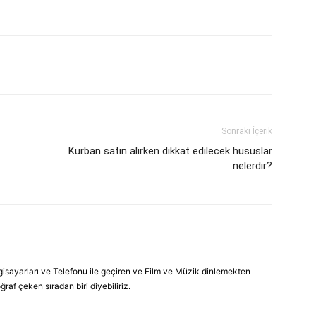
p
Pinterest
Linkedin
Tumblr
Sonraki İçerik
Kurban satın alırken dikkat edilecek hususlar
nelerdir?
lgisayarları ve Telefonu ile geçiren ve Film ve Müzik dinlemekten
raf çeken sıradan biri diyebiliriz.