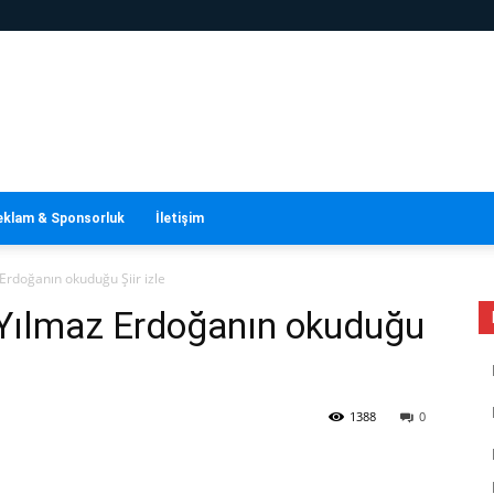
eklam & Sponsorluk
İletişim
Erdoğanın okuduğu Şiir izle
 Yılmaz Erdoğanın okuduğu
1388
0