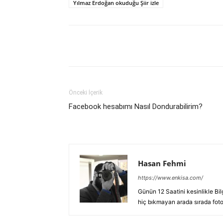
Yılmaz Erdoğan okuduğu Şiir izle
Facebook
X
WhatsAp
Önceki İçerik
Facebook hesabımı Nasıl Dondurabilirim?
Hasan Fehmi
https://www.enkisa.com/
Günün 12 Saatini kesinlikle Bi
hiç bıkmayan arada sırada fotoğ