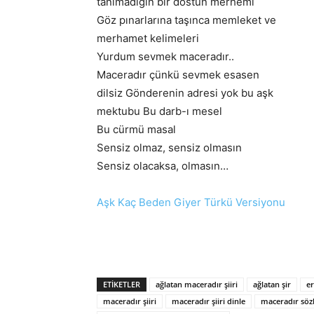
tanımadığın bir dostun merhemi
Göz pınarlarına taşınca memleket ve
merhamet kelimeleri
Yurdum sevmek maceradır..
Maceradır çünkü sevmek esasen
dilsiz Gönderenin adresi yok bu aşk
mektubu Bu darb-ı mesel
Bu cürmü masal
Sensiz olmaz, sensiz olmasın
Sensiz olacaksa, olmasın…
Aşk Kaç Beden Giyer Türkü Versiyonu
ETIKETLER
ağlatan maceradır şiiri
ağlatan şir
e
maceradır şiiri
maceradır şiiri dinle
maceradır sözl