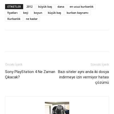
ETIKETLER
2012
büyük baş
dana
en ucuz kurbanlık
fıyatları
keçi
koyun
küçük baş
kurban bayramı
Kurbanlık
ne kadar
Facebook
X
WhatsApp
Pinteres
Önceki İçerik
Sonraki İçerik
Sony PlayStation 4 Ne Zaman
Bazı siteler aynı anda iki dosya
Çıkacak?
indirmeye izin vermiyor hatası
çözümü