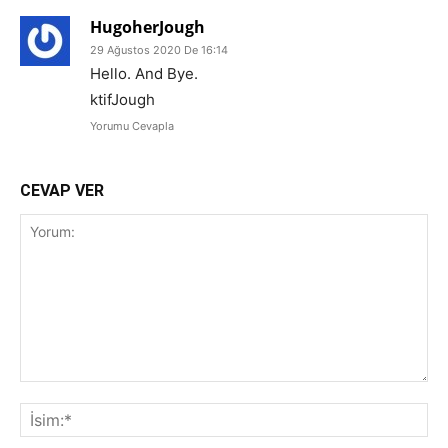
HugoherJough
29 Ağustos 2020 De 16:14
Hello. And Bye.
ktifJough
Yorumu Cevapla
CEVAP VER