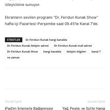
izleyicisine sunuyor.
Ekranların sevilen programı “Dr. Feridun Kunak Show”
hafta içi Pazartesi-Perşembe saat 09.45’te Kanal 7’de.
ETIKETLER
Dr.Feridun Kunak hangi kanalda
Dr.Feridun Kunak iletişim adresi
Dr.Feridun Kunak mail adresi
Dr.Feridun Kunak Show
hangi kanalda
iletişim bilgileri
kanal 7
ne zaman
Facebook
X
WhatsApp
Pinteres
Önceki İçerik
Sonraki İçerik
iPad’im İnternete Bağlanmıyor
Yağ, Peynir, ve Sütte Hangi