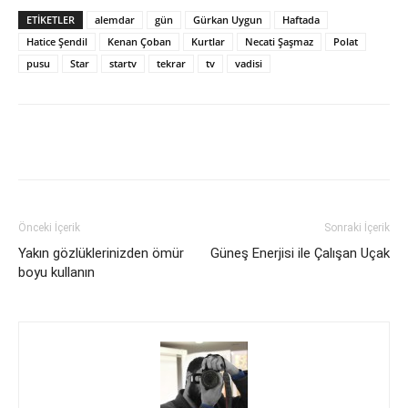
ETIKETLER
alemdar
gün
Gürkan Uygun
Haftada
Hatice Şendil
Kenan Çoban
Kurtlar
Necati Şaşmaz
Polat
pusu
Star
startv
tekrar
tv
vadisi
Facebook
X
WhatsApp
Pinteres
Önceki İçerik
Sonraki İçerik
Yakın gözlüklerinizden ömür
Güneş Enerjisi ile Çalışan Uçak
boyu kullanın