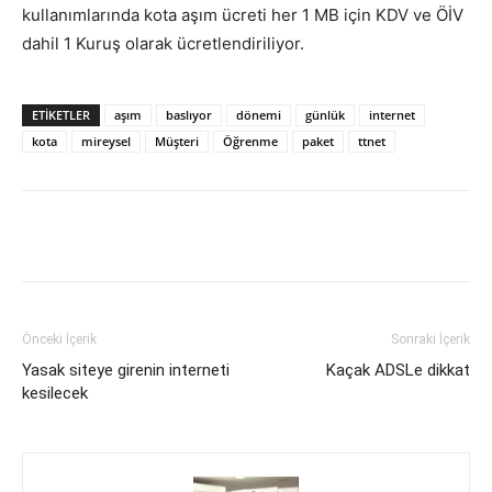
kullanımlarında kota aşım ücreti her 1 MB için KDV ve ÖİV
dahil 1 Kuruş olarak ücretlendiriliyor.
ETIKETLER
aşım
baslıyor
dönemi
günlük
internet
kota
mireysel
Müşteri
Öğrenme
paket
ttnet
Facebook
X
WhatsApp
Pinteres
Önceki İçerik
Sonraki İçerik
Yasak siteye girenin interneti
Kaçak ADSLe dikkat
kesilecek