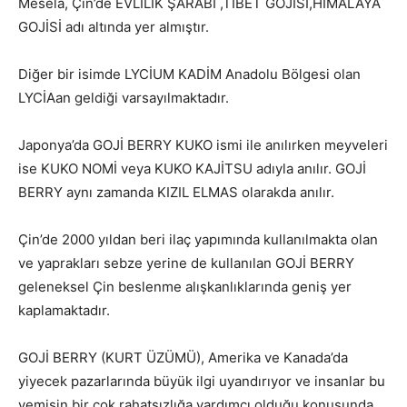
Mesela, Çin’de EVLİLİK ŞARABI ,TİBET GOJİSİ,HİMALAYA
GOJİSİ adı altında yer almıştır.
Diğer bir isimde LYCİUM KADİM Anadolu Bölgesi olan
LYCİAan geldiği varsayılmaktadır.
Japonya’da GOJİ BERRY KUKO ismi ile anılırken meyveleri
ise KUKO NOMİ veya KUKO KAJİTSU adıyla anılır. GOJİ
BERRY aynı zamanda KIZIL ELMAS olarakda anılır.
Çin’de 2000 yıldan beri ilaç yapımında kullanılmakta olan
ve yaprakları sebze yerine de kullanılan GOJİ BERRY
geleneksel Çin beslenme alışkanlıklarında geniş yer
kaplamaktadır.
GOJİ BERRY (KURT ÜZÜMÜ), Amerika ve Kanada’da
yiyecek pazarlarında büyük ilgi uyandırıyor ve insanlar bu
yemişin bir çok rahatsızlığa yardımcı olduğu konusunda