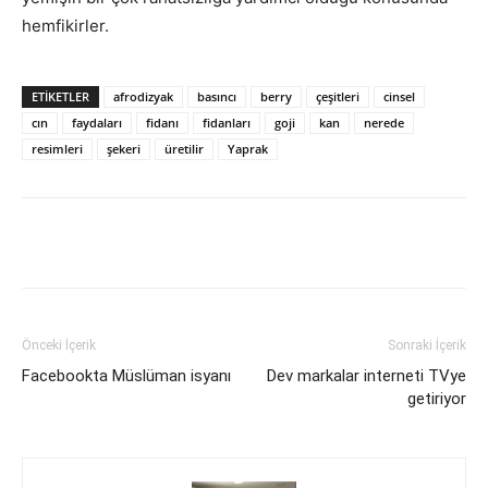
hemfikirler.
ETIKETLER
afrodizyak
basıncı
berry
çeşitleri
cinsel
cın
faydaları
fidanı
fidanları
goji
kan
nerede
resimleri
şekeri
üretilir
Yaprak
Facebook
X
WhatsApp
Pinteres
Önceki İçerik
Sonraki İçerik
Facebookta Müslüman isyanı
Dev markalar interneti TVye
getiriyor