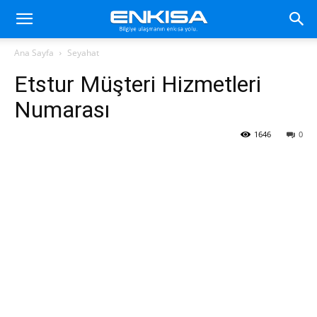
Ana Sayfa
Seyahat
Etstur Müşteri Hizmetleri
Numarası
1646
0