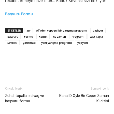
rekabet etmeye hazır olun… Koltuk Sevdası sizi bekliyor!
Başvuru Formu
ETIKETLER
atv
ATVden yepyeni bir yarışma programı
baslıyor
basvuru
Formu
Koltuk
ne zaman
Programı
saat kaçta
Sevdası
yarısması
yeni yarışma programı
yepyeni
Facebook
X
WhatsApp
Pinteres
Önceki İçerik
Sonraki İçerik
Zuhal topalla izdivaç ve
Kanal D Öyle Bir Geçer Zaman
başvuru formu
Ki dizisi