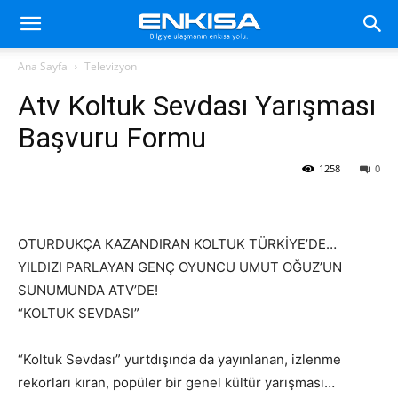
Ana Sayfa
Televizyon
Atv Koltuk Sevdası Yarışması
Başvuru Formu
1258
0
OTURDUKÇA KAZANDIRAN KOLTUK TÜRKİYE’DE…
YILDIZI PARLAYAN GENÇ OYUNCU UMUT OĞUZ’UN
SUNUMUNDA ATV’DE!
“KOLTUK SEVDASI”
“Koltuk Sevdası” yurtdışında da yayınlanan, izlenme
rekorları kıran, popüler bir genel kültür yarışması…