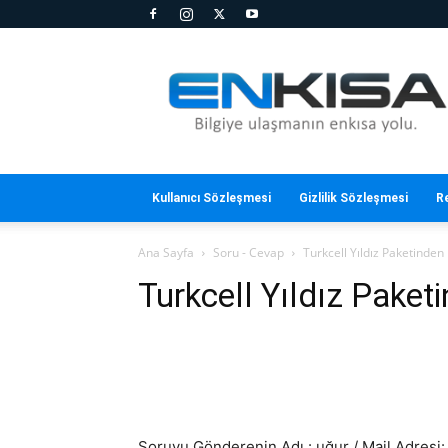
En
Kısa
Kullanıcı Sözleşmesi
Gizlilik Sözleşmesi
R
Ana Sayfa
Soru - Cevap
Turkcell Yıldız Paketinden
Turkcell Yıldız Paket
Soruyu Gönderenin Adı : uğur / Mail Adresi: