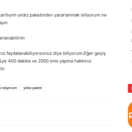
kartlıyım yıldız paketinden yararlanmak istiyorum ne
ayın
arlanabilirim
nız faydalanabiliyorsunuz diye biliyorum.Eğer geçiş
 TLye 400 dakika ve 2000 sms yapma hakkınız
ır.
k istiyorum
yıldız paketi
p
Pinterest
Linkedin
Tumblr