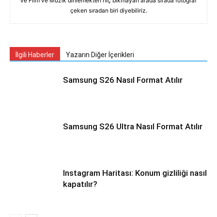
ve Film ve Müzik dinlemekten hiç bıkmayan arada sırada fotoğraf
çeken sıradan biri diyebiliriz.
İlgili Haberler
Yazarın Diğer İçerikleri
Samsung S26 Nasıl Format Atılır
Samsung S26 Ultra Nasıl Format Atılır
Instagram Haritası: Konum gizliliği nasıl
kapatılır?