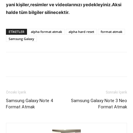
yani kişiler,resimler ve videolarınızı yedekleyiniz.Aksi
halde tüm bilgiler silinecektir.
ETIKETLER
alpha format atmak
alpha hard reset
format atmak
Samsung Galaxy
Facebook
X
WhatsApp
Pinteres
Önceki İçerik
Sonraki İçerik
Samsung Galaxy Note 4
Samsung Galaxy Note 3 Neo
Format Atmak
Format Atmak