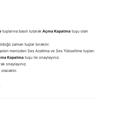
e
tuşlarına basılı tutarak
Açma Kapatma
tuşu olan
düğü zaman tuşlar bırakılır.
gelen menüden Ses Azaltma ve Ses Yükseltme tuşları
çma Kapatma
tuşu ile onaylayınız.
rak onaylayınız.
olacaktır.
p
Pinterest
Linkedin
Tumblr