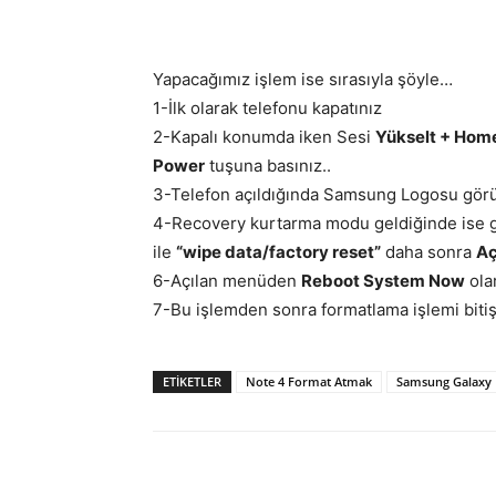
Yapacağımız işlem ise sırasıyla şöyle…
1-İlk olarak telefonu kapatınız
2-Kapalı konumda iken Sesi
Yükselt + Hom
Power
tuşuna basınız..
3-Telefon açıldığında Samsung Logosu görül
4-Recovery kurtarma modu geldiğinde ise 
ile
“wipe data/factory reset”
daha sonra
A
6-Açılan menüden
Reboot System Now
ola
7-Bu işlemden sonra formatlama işlemi bitiş 
ETIKETLER
Note 4 Format Atmak
Samsung Galaxy
Facebook
X
WhatsAp