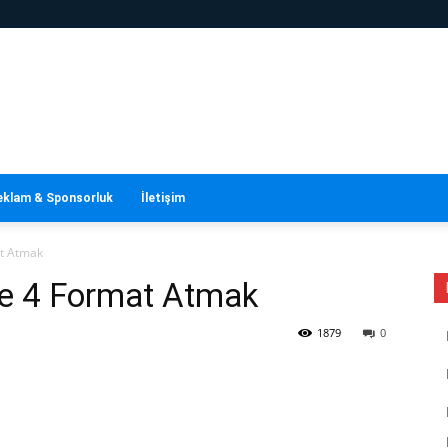
eklam & Sponsorluk
İletişim
t Atmak
e 4 Format Atmak
1879
0