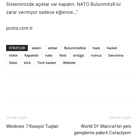
Sisteminizde açıklar var kapatın. NATO Bulunm4zKisi
zarar vermiyor sadece eğlence…”
posta.com.tr
ETIKETLER
askerı
attılar
Bulunm4zKisi
hack
hacker
index
Kapatıldı
nato
Nick
örtügü
rumuz
Savunma
Sitesi
türk
Türk hacker
Website
Facebook
X
WhatsApp
Pinteres
Önceki İçerik
Sonraki İçerik
Windows 7 Kısayol Tuşları
World Of Warcraftın yeni
genişleme paketi Cataclysm