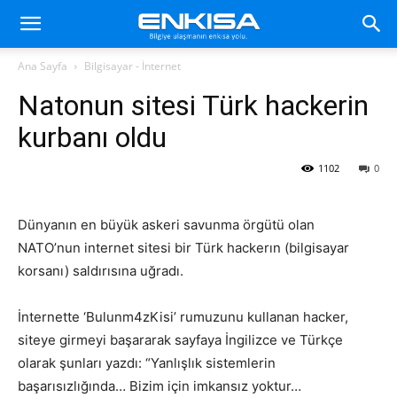
Ana Sayfa
Bilgisayar - İnternet
Natonun sitesi Türk hackerin
kurbanı oldu
1102
0
Dünyanın en büyük askeri savunma örgütü olan
NATO’nun internet sitesi bir Türk hackerın (bilgisayar
korsanı) saldırısına uğradı.
İnternette ‘Bulunm4zKisi’ rumuzunu kullanan hacker,
siteye girmeyi başararak sayfaya İngilizce ve Türkçe
olarak şunları yazdı: “Yanlışlık sistemlerin
başarısızlığında… Bizim için imkansız yoktur…