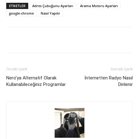
ETIKETLER
Adres Çubuğunu Ayarları
Arama Motoru Ayarları
google-chrome
Nasıl Yapılır
Facebook
X
WhatsApp
Pinteres
Önceki İçerik
Sonraki İçerik
Nero’ya Alternatif Olarak
İnternetten Radyo Nasıl
Kullanabileceğiniz Programlar
Dinlenir