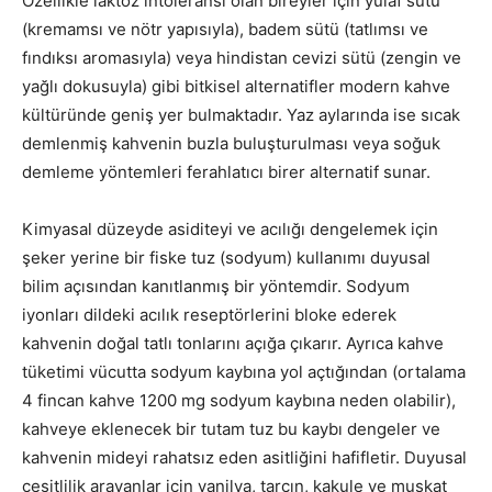
Özellikle laktoz intoleransı olan bireyler için yulaf sütü
(kremamsı ve nötr yapısıyla), badem sütü (tatlımsı ve
fındıksı aromasıyla) veya hindistan cevizi sütü (zengin ve
yağlı dokusuyla) gibi bitkisel alternatifler modern kahve
kültüründe geniş yer bulmaktadır.
Yaz aylarında ise sıcak
demlenmiş kahvenin buzla buluşturulması veya soğuk
demleme yöntemleri ferahlatıcı birer alternatif sunar.
Kimyasal düzeyde asiditeyi ve acılığı dengelemek için
şeker yerine bir fiske tuz (sodyum) kullanımı duyusal
bilim açısından kanıtlanmış bir yöntemdir.
Sodyum
iyonları dildeki acılık reseptörlerini bloke ederek
kahvenin doğal tatlı tonlarını açığa çıkarır.
Ayrıca kahve
tüketimi vücutta sodyum kaybına yol açtığından (ortalama
4 fincan kahve 1200 mg sodyum kaybına neden olabilir),
kahveye eklenecek bir tutam tuz bu kaybı dengeler ve
kahvenin mideyi rahatsız eden asitliğini hafifletir.
Duyusal
çeşitlilik arayanlar için vanilya, tarçın, kakule ve muskat