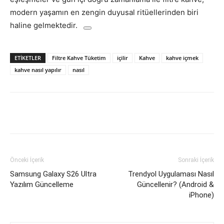
modern yaşamın en zengin duyusal ritüellerinden biri
haline gelmektedir.
ETIKETLER
Filtre Kahve Tüketim
içilir
Kahve
kahve içmek
kahve nasıl yapılır
nasıl
Facebook
X
WhatsApp
Pinteres
Önceki İçerik
Sonraki İçerik
Samsung Galaxy S26 Ultra
Trendyol Uygulaması Nasıl
Yazılım Güncelleme
Güncellenir? (Android &
iPhone)