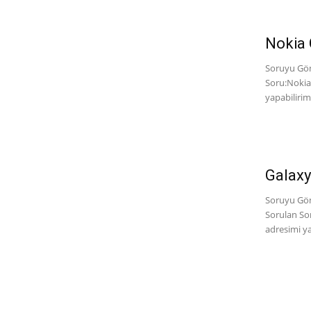
Nokia 
Soruyu Gönd
Soru:Noki
yapabilirim
Galaxy 
Soruyu Gön
Sorulan So
adresimi yan