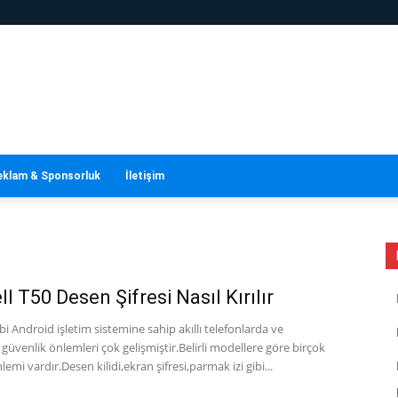
eklam & Sponsorluk
İletişim
l T50 Desen Şifresi Nasıl Kırılır
ibi Android işletim sistemine sahip akıllı telefonlarda ve
 güvenlik önlemleri çok gelişmiştir.Belirli modellere göre birçok
emi vardır.Desen kilidi,ekran şifresi,parmak izi gibi...