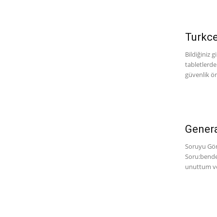
Turkcel
Bildiğiniz g
tabletlerde
güvenlik önl
Genera
Soruyu Gönd
Soru:bende
unuttum ve 