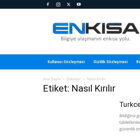
En
Kısa
Kullanıcı Sözleşmesi
Gizlilik Sözleşmesi
R
Ana Sayfa
Etiketler
Nasıl Kırılır
Etiket: Nasıl Kırılır
Turkcel
Bildiğiniz g
tabletlerde
güvenlik önl