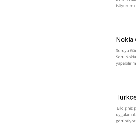
istiyorum n
Nokia 
Soruyu Gön
Soru:Nokia
yapabilirim.
Turkce
Bildiğiniz 
uygulamalar
görünüyor.Y