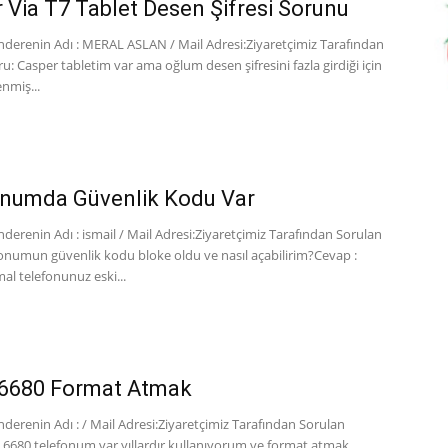
 Via T7 Tablet Desen Şifresi Sorunu
derenin Adı : MERAL ASLAN / Mail Adresi:Ziyaretçimiz Tarafından
u: Casper tabletim var ama oğlum desen şifresini fazla girdiği için
enmiş...
onumda Güvenlik Kodu Var
erenin Adı : ismail / Mail Adresi:Ziyaretçimiz Tarafından Sorulan
fonumun güvenlik kodu bloke oldu ve nasıl açabilirim?Cevap :
al telefonunuz eski...
 6680 Format Atmak
erenin Adı : / Mail Adresi:Ziyaretçimiz Tarafından Sorulan
 6680 telefonum var yıllardır kullanıyorum ve format atmak