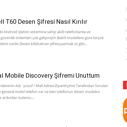
l T60 Desen Şifresi Nasıl Kırılır
ibi Android işletim sistemine sahip akıllı telefonlarda ve
 güvenlik önlemleri çok gelişmiştir.Belirli modellere göre birçok
emi vardır.Desen kilidi,ekran şifresi,parmak izi gibi...
l Mobile Discovery Şifremi Unuttum
erenin Adı : yusuf / Mail Adresi:Ziyaretçimiz Tarafından Sorulan
 general mobıl telefon var ve ben telefonun desen modelını
ardından kulanıcı...