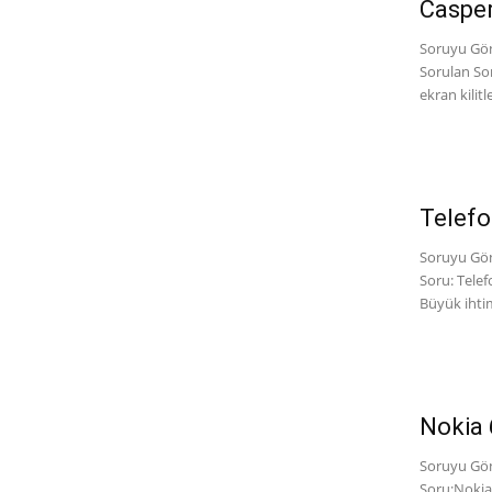
Casper
Soruyu Gön
Sorulan Sor
ekran kilitl
Telef
Soruyu Gönd
Soru: Tele
Büyük ihtim
Nokia
Soruyu Gönd
Soru:Nokia