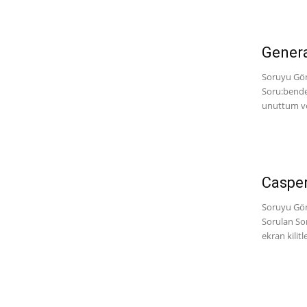
Genera
Soruyu Gönd
Soru:bende
unuttum ve 
Casper
Soruyu Gön
Sorulan Sor
ekran kilitl