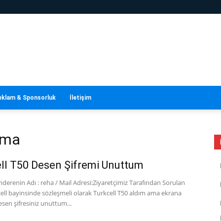
eklam & Sponsorluk
İletişim
ırma
ll T50 Desen Şifremi Unuttum
erenin Adı : reha / Mail Adresi:Ziyaretçimiz Tarafından Sorulan
ell bayinsinde sözleşmeli olarak Turkcell T50 aldım ama ekrana
sen şifresiniz unuttum...