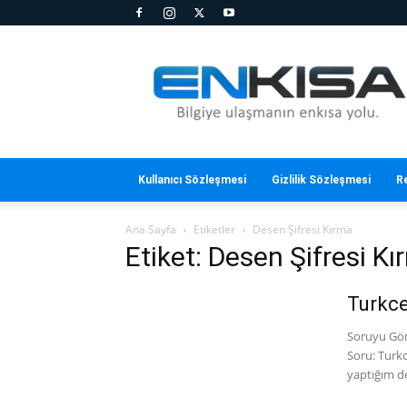
En
Kısa
Kullanıcı Sözleşmesi
Gizlilik Sözleşmesi
R
Ana Sayfa
Etiketler
Desen Şifresi Kırma
Etiket: Desen Şifresi K
Turkce
Soruyu Gönd
Soru: Turkc
yaptığım de