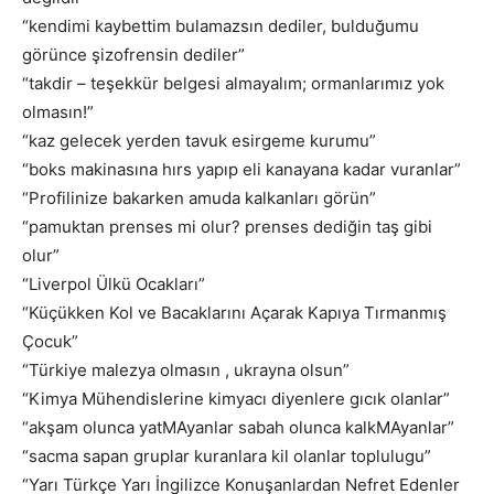
“kendimi kaybettim bulamazsın dediler, bulduğumu
görünce şizofrensin dediler”
“takdir – teşekkür belgesi almayalım; ormanlarımız yok
olmasın!”
“kaz gelecek yerden tavuk esirgeme kurumu”
“boks makinasına hırs yapıp eli kanayana kadar vuranlar”
“Profilinize bakarken amuda kalkanları görün”
“pamuktan prenses mi olur? prenses dediğin taş gibi
olur”
“Liverpol Ülkü Ocakları”
“Küçükken Kol ve Bacaklarını Açarak Kapıya Tırmanmış
Çocuk”
“Türkiye malezya olmasın , ukrayna olsun”
“Kimya Mühendislerine kimyacı diyenlere gıcık olanlar”
“akşam olunca yatMAyanlar sabah olunca kalkMAyanlar”
“sacma sapan gruplar kuranlara kil olanlar toplulugu”
“Yarı Türkçe Yarı İngilizce Konuşanlardan Nefret Edenler