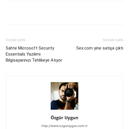
Facebook
X
WhatsApp
Pinteres
Önceki İçerik
Sonraki İçerik
Sahte Microsoft Security
Sex.com yine satışa çıktı
Essentials Yazılımı
Bilgisayarınızı Tehlikeye Atıyor
Özgür Uygun
http://www.ozguruygun.com.tr