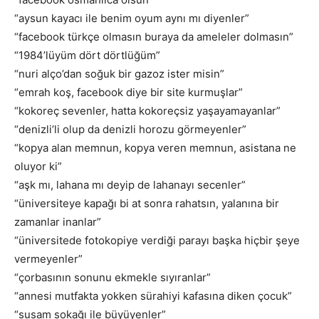
“aysun kayacı ile benim oyum aynı mı diyenler”
“facebook türkçe olmasın buraya da ameleler dolmasın”
“1984’lüyüm dört dörtlüğüm”
“nuri alço’dan soğuk bir gazoz ister misin”
“emrah koş, facebook diye bir site kurmuşlar”
“kokoreç sevenler, hatta kokoreçsiz yaşayamayanlar”
“denizli’li olup da denizli horozu görmeyenler”
“kopya alan memnun, kopya veren memnun, asistana ne
oluyor ki”
“aşk mı, lahana mı deyip de lahanayı secenler”
“üniversiteye kapağı bi at sonra rahatsın, yalanına bir
zamanlar inanlar”
“üniversitede fotokopiye verdiği parayı başka hiçbir şeye
vermeyenler”
“çorbasının sonunu ekmekle sıyıranlar”
“annesi mutfakta yokken sürahiyi kafasına diken çocuk”
“susam sokağı ile büyüyenler”