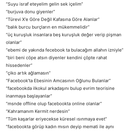
“Suyu israf eteyelim gelin sek içelim”
“burjuva donu giyenler”
“Türevi X’e Göre Değil Kafasına Göre Alanlar”
“balık burcu burçların en mükemmelidir”
“üç kuruşluk insanlara beş kuruşluk değer verip pişman
olanlar”
“ebemi de yakında fecebook ta bulacağım allahın izniyle”
“biri beni cöpe atsın diyenler kendini çöpte rahat
hissedenler”
“çiko artık ağlamasın”
“Facebook’ta Ebesinin Amcasının Oğlunu Bulanlar”
“facebookda ilkokul arkadaşını bulup evrim teorisine
inanmaya başlayanlar”
“msnde offline olup facebookta online olanlar”
“Kahramanım Kermit nerdesin”
“Tüm kaşarlar eriyecekse küresel ısınmaya evet”
“facebookta görüp kadın mısın deyip memati ile aynı