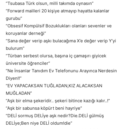
“Tsubasa Türk olsun, milli takımda oynasın”
“Forward mailleri 20 kişiye atmayıp hayatta kalanlar
gurubu”
“Obsesif Kompülsif Bozuklukları olanları sevenler ve
koruyanlar derneği”
“Sana değer verip aşkı bulacağıma X’e değer verip Y’yi
bulurum”
“Türban serbest olursa, başına iç çamaşırı giyicek
üniversite öğrenciler”
“Ne İnsanlar Tanıdım Ev Telefonunu Arayınca Nerdesin
Diyen!!”
“EV YAPACAKSAN TUĞLADAN,KIZ ALACAKSAN
MUĞLADAN”
“Aşk bir elma şekeridir.. şekeri bitince kazığı kalır..!”
“Aşk bir sabunsa köpürt beni hayriye”
“DELİ sormuş DELİye aşk nedir?Die.DELİ gülmüş
DELİye;Ben niye DELİ oldum!die”