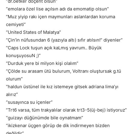
“dr.oetker doçent olsun”
“emolara özel lise açılsın adı da emomatip olsun”
“Muz yiyip rakı içen maymunları aslanlardan koruma
cemiyeti”
“United States of Malatya”
“Çin’in nüfusundan 6 (yazıyla altı) sıfır atılsın!” diyenler”
“Caps Lock tuşun açık kaLmış yavrum.. Büyük
konuşuyosuN ;)”
“Durduk yere bi milyon kişi olalım”
“Çölde su arasam ütü bulurum, Voltranı oluştursak g.tü
olurum”
“haldun üstünel ile kız istemeye gitsek adriana lima’yı
alırız”
“susayınca su içenler”
“Trt6 varsa, tüm trakyalılar olarak trt3-5(üj-bej) istiyoruz”
“guizayı düğünümde bile oynatmam”
“ikizkenar üçgen görüp de dik indirmeyen bizden
değildir”