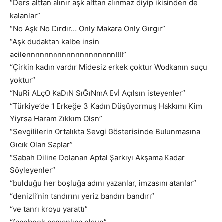
“Ders alttan alınır aşk alttan alınmaz diyip ikisinden de
kalanlar”
“No Aşk No Dırdır… Only Makara Only Gırgır”
“Aşk dudaktan kalbe insin
acilennnnnnnnnnnnnnnnnnnn!!!!”
“Çirkin kadın vardır Midesiz erkek çoktur Wodkanın suçu
yoktur”
“NuRi ALçO KaDıN SıĞıNmA Evİ Açılsın isteyenler”
“Türkiye’de 1 Erkeğe 3 Kadın Düşüyormuş Hakkımı Kim
Yiyrsa Haram Zıkkım Olsn”
“Sevgililerin Ortalıkta Sevgi Gösterisinde Bulunmasına
Gıcık Olan Saplar”
“Sabah Diline Dolanan Aptal Şarkıyı Akşama Kadar
Söyleyenler”
“bulduğu her boşluğa adını yazanlar, imzasını atanlar”
“denizli’nin tandırını yeriz bandırı bandırı”
“ve tanrı kroyu yarattı”
“facebook osmanlıca olsun”