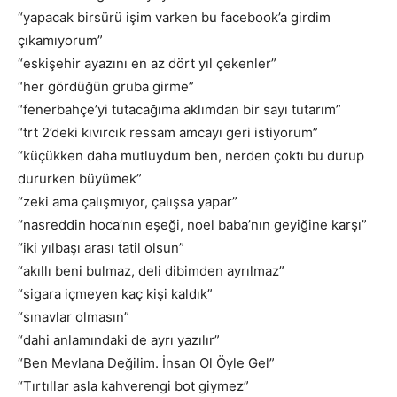
“yapacak birsürü işim varken bu facebook’a girdim
çıkamıyorum”
“eskişehir ayazını en az dört yıl çekenler”
“her gördüğün gruba girme”
“fenerbahçe’yi tutacağıma aklımdan bir sayı tutarım”
“trt 2’deki kıvırcık ressam amcayı geri istiyorum”
“küçükken daha mutluydum ben, nerden çoktı bu durup
dururken büyümek”
“zeki ama çalışmıyor, çalışsa yapar”
“nasreddin hoca’nın eşeği, noel baba’nın geyiğine karşı”
“iki yılbaşı arası tatil olsun”
“akıllı beni bulmaz, deli dibimden ayrılmaz”
“sigara içmeyen kaç kişi kaldık”
“sınavlar olmasın”
“dahi anlamındaki de ayrı yazılır”
“Ben Mevlana Değilim. İnsan Ol Öyle Gel”
“Tırtıllar asla kahverengi bot giymez”