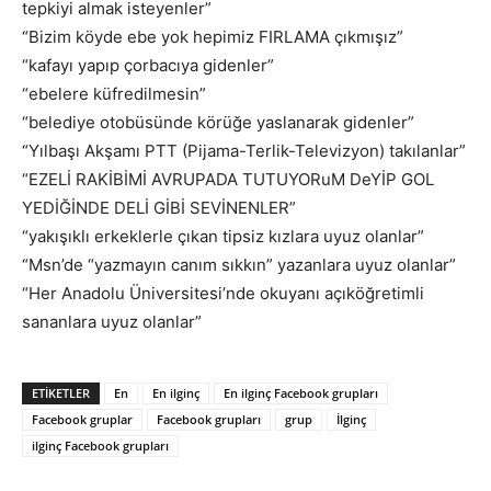
tepkiyi almak isteyenler”
“Bizim köyde ebe yok hepimiz FIRLAMA çıkmışız”
“kafayı yapıp çorbacıya gidenler”
“ebelere küfredilmesin”
“belediye otobüsünde körüğe yaslanarak gidenler”
“Yılbaşı Akşamı PTT (Pijama-Terlik-Televizyon) takılanlar”
“EZELİ RAKİBİMİ AVRUPADA TUTUYORuM DeYİP GOL
YEDİĞİNDE DELİ GİBİ SEVİNENLER”
“yakışıklı erkeklerle çıkan tipsiz kızlara uyuz olanlar”
“Msn’de “yazmayın canım sıkkın” yazanlara uyuz olanlar”
“Her Anadolu Üniversitesi’nde okuyanı açıköğretimli
sananlara uyuz olanlar”
ETIKETLER
En
En ilginç
En ilginç Facebook grupları
Facebook gruplar
Facebook grupları
grup
İlginç
ilginç Facebook grupları