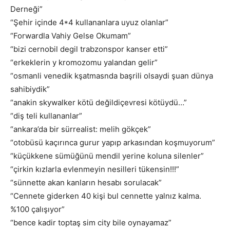
Derneği”
“Şehir içinde 4*4 kullananlara uyuz olanlar”
“Forwardla Vahiy Gelse Okumam”
“bizi cernobil degil trabzonspor kanser etti”
“erkeklerin y kromozomu yalandan gelir”
“osmanli venedik kşatmasnda başrili olsaydi şuan dünya
sahibiydik”
“anakin skywalker kötü değildiçevresi kötüydü…”
“diş teli kullananlar”
“ankara’da bir sürrealist: melih gökçek”
“otobüsü kaçırınca gurur yapıp arkasından koşmuyorum”
“küçükkene sümüğünü mendil yerine koluna silenler”
“çirkin kızlarla evlenmeyin nesilleri tükensin!!!”
“sünnette akan kanların hesabı sorulacak”
“Cennete giderken 40 kişi bul cennette yalnız kalma.
%100 çalışıyor”
“bence kadir toptaş sim city bile oynayamaz”