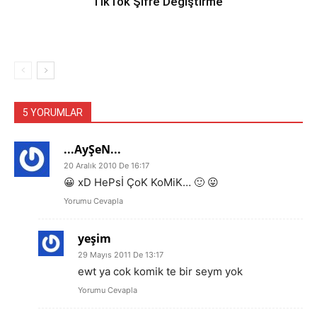
TikTok Şifre Değiştirme
5 YORUMLAR
...AyŞeN...
20 Aralık 2010 De 16:17
😀 xD HePsİ ÇoK KoMiK… 🙂 😛
Yorumu Cevapla
yeşim
29 Mayıs 2011 De 13:17
ewt ya cok komik te bir seym yok
Yorumu Cevapla