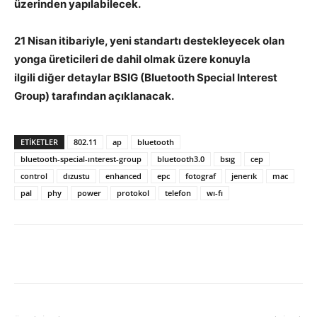
üzerinden yapılabilecek.
21 Nisan itibariyle, yeni standartı destekleyecek olan
yonga üreticileri de dahil olmak üzere konuyla
ilgili diğer detaylar BSIG (Bluetooth Special Interest
Group) tarafından açıklanacak.
ETIKETLER
802.11
ap
bluetooth
bluetooth-special-ınterest-group
bluetooth3.0
bsıg
cep
control
dızustu
enhanced
epc
fotograf
jenerık
mac
pal
phy
power
protokol
telefon
wı-fı
Facebook
X
WhatsApp
Pinteres