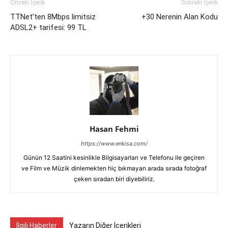
Önceki İçerik
Sonraki İçerik
TTNet’ten 8Mbps limitsiz
+30 Nerenin Alan Kodu
ADSL2+ tarifesi: 99 TL
Hasan Fehmi
https://www.enkisa.com/
Günün 12 Saatini kesinlikle Bilgisayarları ve Telefonu ile geçiren
ve Film ve Müzik dinlemekten hiç bıkmayan arada sırada fotoğraf
çeken sıradan biri diyebiliriz.
İlgili Haberler
Yazarın Diğer İçerikleri