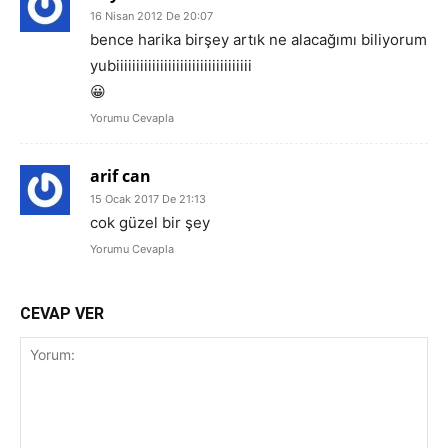
16 Nisan 2012 De 20:07
bence harika birşey artık ne alacağımı biliyorum
yubiiiiiiiiiiiiiiiiiiiiiiiiiiiiiiiiii
😀
Yorumu Cevapla
arif can
15 Ocak 2017 De 21:13
cok güzel bir şey
Yorumu Cevapla
CEVAP VER