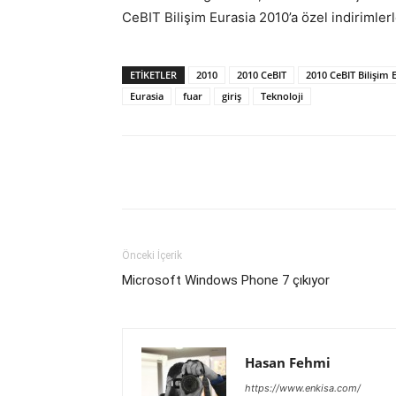
CeBIT Bilişim Eurasia 2010’a özel indirimlerl
ETIKETLER
2010
2010 CeBIT
2010 CeBIT Bilişim 
Eurasia
fuar
giriş
Teknoloji
Facebook
X
WhatsAp
Önceki İçerik
Microsoft Windows Phone 7 çıkıyor
Hasan Fehmi
https://www.enkisa.com/