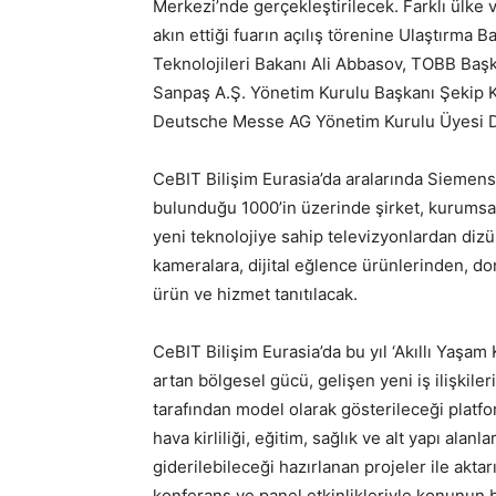
Merkezi’nde gerçekleştirilecek. Farklı ülke
akın ettiği fuarın açılış törenine Ulaştırma 
Teknolojileri Bakanı Ali Abbasov, TOBB Başka
Sanpaş A.Ş. Yönetim Kurulu Başkanı Şekip 
Deutsche Messe AG Yönetim Kurulu Üyesi D
CeBIT Bilişim Eurasia’da aralarında Siemens,
bulunduğu 1000’in üzerinde şirket, kurumsa
yeni teknolojiye sahip televizyonlardan dizüs
kameralara, dijital eğlence ürünlerinden, do
ürün ve hizmet tanıtılacak.
CeBIT Bilişim Eurasia’da bu yıl ‘Akıllı Yaşam 
artan bölgesel gücü, gelişen yeni iş ilişkiler
tarafından model olarak gösterileceği platfo
hava kirliliği, eğitim, sağlık ve alt yapı alanl
giderilebileceği hazırlanan projeler ile akt
konferans ve panel etkinlikleriyle konunun 