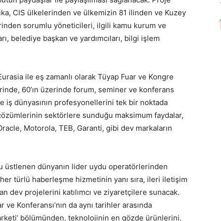
ka, CIS ülkelerinden ve ülkemizin 81 ilinden ve Kuzey
rinden sorumlu yöneticileri, ilgili kamu kurum ve
arı, belediye başkan ve yardımcıları, bilgi işlem
 Eurasia ile eş zamanlı olarak Tüyap Fuar ve Kongre
rinde, 60’ın üzerinde forum, seminer ve konferans
ve iş dünyasının profesyonellerini tek bir noktada
im çözümlerinin sektörlere sunduğu maksimum faydalar,
racle, Motorola, TEB, Garanti, gibi dev markaların
u üstlenen dünyanın lider uydu operatörlerinden
r türlü haberleşme hizmetinin yanı sıra, ileri iletişim
lan dev projelerini katılımcı ve ziyaretçilere sunacak.
r ve Konferansı’nın da aynı tarihler arasında
arketi’ bölümünden, teknolojinin en gözde ürünlerini,