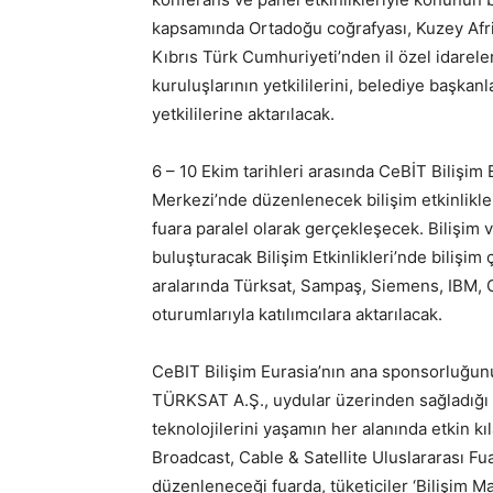
kapsamında Ortadoğu coğrafyası, Kuzey Afri
Kıbrıs Türk Cumhuriyeti’nden il özel idarele
kuruluşlarının yetkililerini, belediye başkanl
yetkililerine aktarılacak.
6 – 10 Ekim tarihleri arasında CeBİT Bilişim
Merkezi’nde düzenlenecek bilişim etkinlikle
fuara paralel olarak gerçekleşecek. Bilişim 
buluşturacak Bilişim Etkinlikleri’nde biliş
aralarında Türksat, Sampaş, Siemens, IBM, O
oturumlarıyla katılımcılara aktarılacak.
CeBIT Bilişim Eurasia’nın ana sponsorluğun
TÜRKSAT A.Ş., uydular üzerinden sağladığı he
teknolojilerini yaşamın her alanında etkin kı
Broadcast, Cable & Satellite Uluslararası Fua
düzenleneceği fuarda, tüketiciler ‘Bilişim M