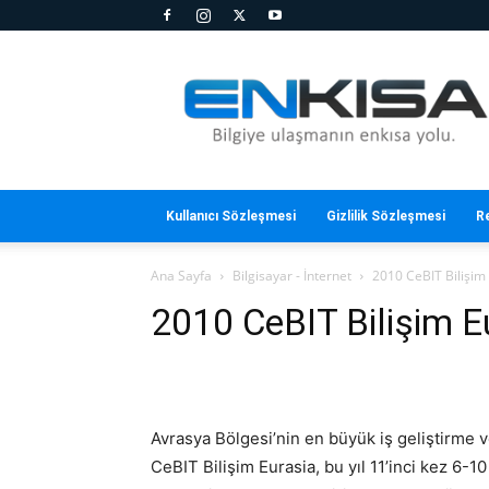
En
Kısa
Kullanıcı Sözleşmesi
Gizlilik Sözleşmesi
R
Ana Sayfa
Bilgisayar - İnternet
2010 CeBIT Bilişim 
2010 CeBIT Bilişim E
Avrasya Bölgesi’nin en büyük iş geliştirme v
CeBIT Bilişim Eurasia, bu yıl 11’inci kez 6-