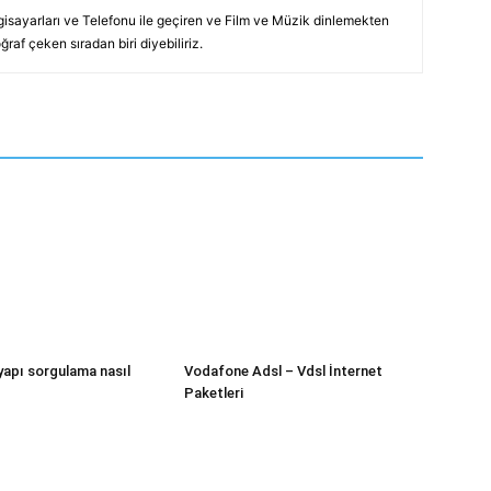
lgisayarları ve Telefonu ile geçiren ve Film ve Müzik dinlemekten
raf çeken sıradan biri diyebiliriz.
tyapı sorgulama nasıl
Vodafone Adsl – Vdsl İnternet
Paketleri