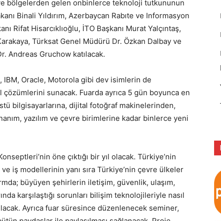
 ve bölgelerden gelen onbinlerce teknoloji tutkununun
Bakanı Binali Yıldırım, Azerbaycan Rabıte ve Informasyon
nı Rifat Hisarcıklıoğlu, İTO Başkanı Murat Yalçıntaş,
Karakaya, Türksat Genel Müdürü Dr. Özkan Dalbay ve
r. Andreas Gruchow katılacak.
 IBM, Oracle, Motorola gibi dev isimlerin de
l çözümlerini sunacak. Fuarda ayrıca 5 gün boyunca en
tü bilgisayarlarına, dijital fotoğraf makinelerinden,
nanım, yazılım ve çevre birimlerine kadar binlerce yeni
Konseptleri’nin öne çıktığı bir yıl olacak. Türkiye’nin
i ve iş modellerinin yanı sıra Türkiye’nin çevre ülkeler
rmda; büyüyen şehirlerin iletişim, güvenlik, ulaşım,
arında karşılaştığı sorunları bilişim teknolojileriyle nasıl
arılacak. Ayrıca fuar süresince düzenlenecek seminer,
bütün paydaşlar ile paylaşılması sağlanacak. Proje