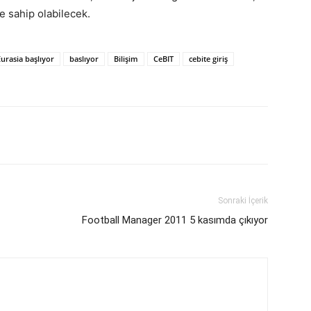
e sahip olabilecek.
Eurasia başlıyor
baslıyor
Bilişim
CeBIT
cebite giriş
p
Pinterest
Linkedin
Tumblr
Sonraki İçerik
Football Manager 2011 5 kasımda çıkıyor