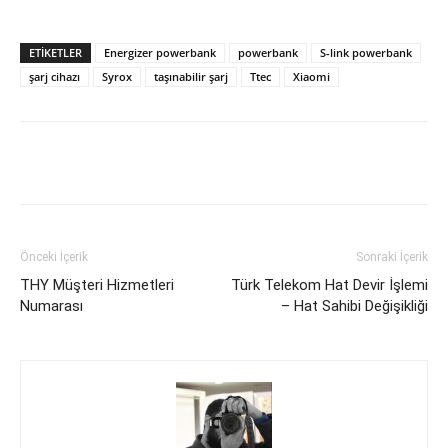
ETIKETLER
Energizer powerbank
powerbank
S-link powerbank
şarj cihazı
Syrox
taşınabilir şarj
Ttec
Xiaomi
Facebook
X
WhatsApp
Pinteres
Önceki İçerik
Sonraki İçerik
THY Müşteri Hizmetleri
Türk Telekom Hat Devir İşlemi
Numarası
– Hat Sahibi Değişikliği