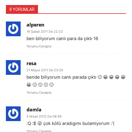
8 YORUMLAR
alperen
16 Şubat 2011 De 22:23
ben biliyorum canlı para da çıktı 16
Yorumu Cevapla
resa
21 Mayıs 2011 De 23:29
bende biliyorum canlı parada çıktı 🙂 😀 😀 😀 😀
😀 🙂 🙂 🙂 🙂
Yorumu Cevapla
damla
4 Nisan 2012 De 08:49
:Q :$ 😛 çok kötü aradıgımı bulamiyorum :'(
Yorumu Cevapla