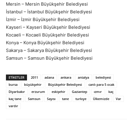
Mersin – Mersin Büyükşehir Belediyesi
İstanbul – İstanbul Büyükşehir Belediyesi
İzmir – İzmir Büyükşehir Belediyesi
Kayseri – Kayseri Büyükşehir Belediyesi
Kocaeli – Kocaeli Büyükşehir Belediyesi
Konya – Konya Büyükşehir Belediyesi
Sakarya – Sakarya Büyükşehir Belediyesi
Samsun – Samsun Büyükşehir Belediyesi
ETIKETLER
2011
adana
ankara
antalya
belediyesi
bursa
büyükşehir
Büyükşehir Belediyesi
canlı para 5 ocak
Diyarbakır
erzurum
eskişehir
Gaziantep
ızmır
kaç
kaç tane
Samsun
Sayısı
tane
turkıye
Ülkemizde
Var
vardır
Facebook
X
WhatsApp
Pinteres