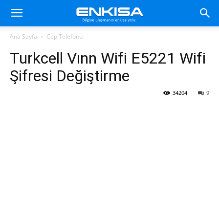
Ana Sayfa
Cep Telefonu
Turkcell Vınn Wifi E5221 Wifi
Şifresi Değiştirme
34204
9