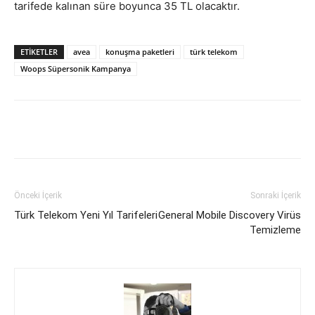
tarifede kalınan süre boyunca 35 TL olacaktır.
ETIKETLER
avea
konuşma paketleri
türk telekom
Woops Süpersonik Kampanya
Facebook
X
WhatsApp
Pinteres
Önceki İçerik
Sonraki İçerik
Türk Telekom Yeni Yıl Tarifeleri
General Mobile Discovery Virüs
Temizleme