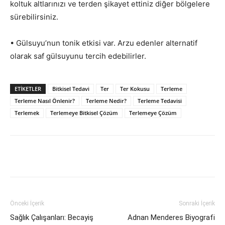
koltuk altlarınızı ve terden şikayet ettiniz diğer bölgelere
sürebilirsiniz.
• Gülsuyu’nun tonik etkisi var. Arzu edenler alternatif
olarak saf gülsuyunu tercih edebilirler.
ETIKETLER
Bitkisel Tedavi
Ter
Ter Kokusu
Terleme
Terleme Nasıl Önlenir?
Terleme Nedir?
Terleme Tedavisi
Terlemek
Terlemeye Bitkisel Çözüm
Terlemeye Çözüm
Facebook
X
WhatsApp
Pinteres
Önceki İçerik
Sonraki İçerik
Sağlık Çalışanları: Becayiş
Adnan Menderes Biyografi