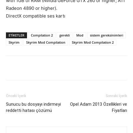
with 1GB of RAM (Nvidia GeForce GTX 260 or higher; ATI
Radeon 4890 or higher).
DirectX compatible ses kartı
ETIKETLER
Compilation 2
gerekli
Mod
sistem gereksinimleri
Skyrim
Skyrim Mod Compilation
Skyrim Mod Compilation 2
Facebook
X
WhatsApp
Pinteres
Önceki İçerik
Sonraki İçerik
Sunucu bu dosyayı indirmeyi
Opel Adam 2013 Özellikleri ve
reddetti hatası çözümü
Fiyatları