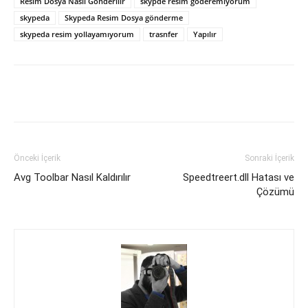
Resim Dosya Nasıl Gönderilir
skypde resim göderemiyorum
skypeda
Skypeda Resim Dosya gönderme
skypeda resim yollayamıyorum
trasnfer
Yapılır
Facebook
X
WhatsApp
Pinteres
Önceki İçerik
Sonraki İçerik
Avg Toolbar Nasıl Kaldırılır
Speedtreert.dll Hatası ve
Çözümü