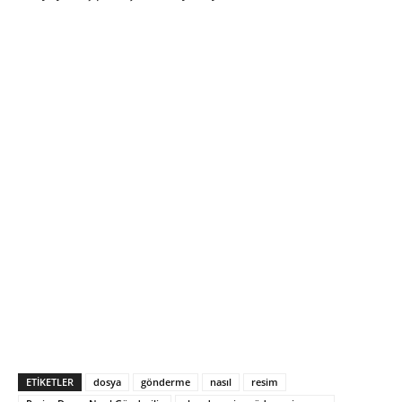
ETIKETLER
dosya
gönderme
nasıl
resim