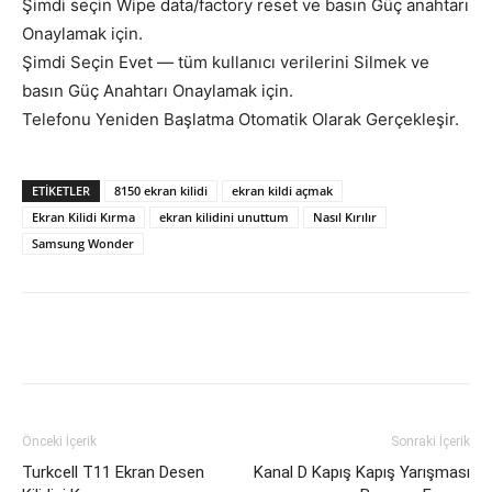
Şimdi seçin Wipe data/factory reset ve basın Güç anahtarı
Onaylamak için.
Şimdi Seçin Evet — tüm kullanıcı verilerini Silmek ve
basın Güç Anahtarı Onaylamak için.
Telefonu Yeniden Başlatma Otomatik Olarak Gerçekleşir.
ETIKETLER
8150 ekran kilidi
ekran kildi açmak
Ekran Kilidi Kırma
ekran kilidini unuttum
Nasıl Kırılır
Samsung Wonder
Facebook
X
WhatsApp
Pinteres
Önceki İçerik
Sonraki İçerik
Turkcell T11 Ekran Desen
Kanal D Kapış Kapış Yarışması