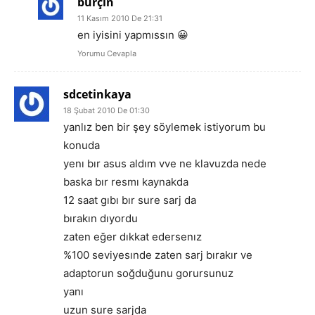
burçin
11 Kasım 2010 De 21:31
en iyisini yapmıssın 😀
Yorumu Cevapla
sdcetinkaya
18 Şubat 2010 De 01:30
yanlız ben bir şey söylemek istiyorum bu
konuda
yenı bır asus aldım vve ne klavuzda nede
baska bır resmı kaynakda
12 saat gıbı bır sure sarj da
bırakın dıyordu
zaten eğer dıkkat edersenız
%100 seviyesınde zaten sarj bırakır ve
adaptorun soğduğunu gorursunuz
yanı
uzun sure sarjda