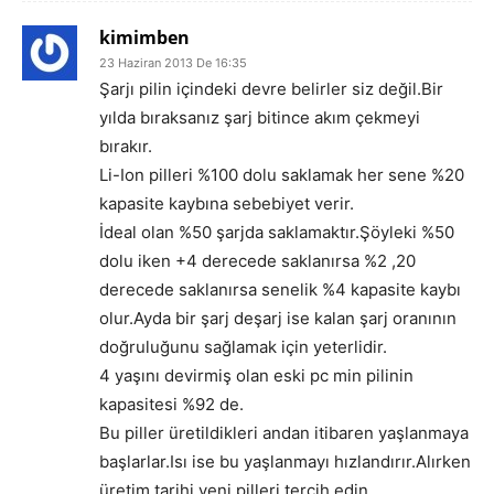
kimimben
23 Haziran 2013 De 16:35
Şarjı pilin içindeki devre belirler siz değil.Bir
yılda bıraksanız şarj bitince akım çekmeyi
bırakır.
Li-Ion pilleri %100 dolu saklamak her sene %20
kapasite kaybına sebebiyet verir.
İdeal olan %50 şarjda saklamaktır.Şöyleki %50
dolu iken +4 derecede saklanırsa %2 ,20
derecede saklanırsa senelik %4 kapasite kaybı
olur.Ayda bir şarj deşarj ise kalan şarj oranının
doğruluğunu sağlamak için yeterlidir.
4 yaşını devirmiş olan eski pc min pilinin
kapasitesi %92 de.
Bu piller üretildikleri andan itibaren yaşlanmaya
başlarlar.Isı ise bu yaşlanmayı hızlandırır.Alırken
üretim tarihi yeni pilleri tercih edin.