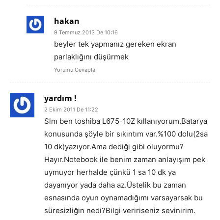
hakan
9 Temmuz 2013 De 10:16
beyler tek yapmanız gereken ekran
parlaklığını düşürmek
Yorumu Cevapla
yardım !
2 Ekim 2011 De 11:22
Slm ben toshiba L675-10Z kıllanıyorum.Batarya
konusunda şöyle bir sıkıntım var.%100 dolu(2sa
10 dk)yazıyor.Ama dediği gibi oluyormu?
Hayır.Notebook ile benim zaman anlayışım pek
uymuyor herhalde çünkü 1 sa 10 dk ya
dayanıyor yada daha az.Üstelik bu zaman
esnasında oyun oynamadığımı varsayarsak bu
süresizliğin nedi?Bilgi veririseniz sevinirim.