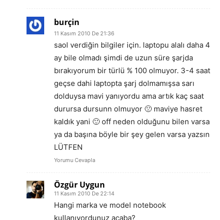
burçin
11 Kasım 2010 De 21:36
saol verdiğin bilgiler için. laptopu alalı daha 4
ay bile olmadı şimdi de uzun süre şarjda
bırakıyorum bir türlü % 100 olmuyor. 3-4 saat
geçse dahi laptopta şarj dolmamışsa sarı
dolduysa mavi yanıyordu ama artık kaç saat
durursa dursunn olmuyor 🙁 maviye hasret
kaldık yani 🙂 off neden olduğunu bilen varsa
ya da başına böyle bir şey gelen varsa yazsın
LÜTFEN
Yorumu Cevapla
Özgür Uygun
11 Kasım 2010 De 22:14
Hangi marka ve model notebook
kullanıyordunuz acaba?