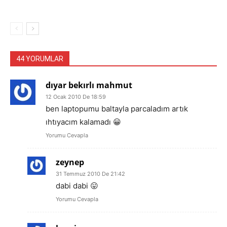
44 YORUMLAR
dıyar bekırlı mahmut
12 Ocak 2010 De 18:59
ben laptopumu baltayla parcaladım artık
ıhtıyacım kalamadı 😀
Yorumu Cevapla
zeynep
31 Temmuz 2010 De 21:42
dabi dabi 😛
Yorumu Cevapla