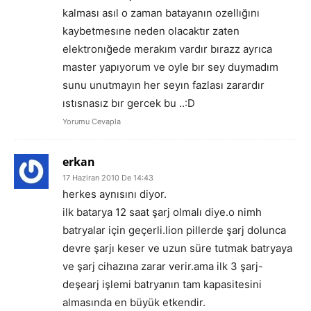
kalması asıl o zaman batayanın ozellığını
kaybetmesıne neden olacaktır zaten
elektronığede merakım vardır bırazz ayrıca
master yapıyorum ve oyle bır sey duymadım
sunu unutmayın her seyın fazlası zarardır
ıstısnasız bır gercek bu ..:D
Yorumu Cevapla
erkan
17 Haziran 2010 De 14:43
herkes aynısını diyor.
ilk batarya 12 saat şarj olmalı diye.o nimh
batryalar için geçerli.lion pillerde şarj dolunca
devre şarjı keser ve uzun süre tutmak batryaya
ve şarj cihazına zarar verir.ama ilk 3 şarj-
deşearj işlemi batryanın tam kapasitesini
almasında en büyük etkendir.