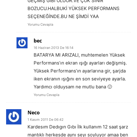
GEÇMİŞ GİBİ OLUOR.VE ÇOK SİNİR
BOZUCU.HALBUKİ YÜKSEK PERFORMANS
SEÇENEĞİNDE.BU NE ŞİMDİ YAA
Yorumu Cevapla
bec
16 Haziran 2013 De 16:14
BATARYA MI ARIZALI, muhtemelen Yüksek
Performans’ın ekran ışığı ayarları değişmiş.
Yüksek Performans’ın ayarlarına gir, şarjda
iken ekranın ışığını en son seviyeye ayarla.
Yardımcı olduysam ne mutlu bana 🙂
Yorumu Cevapla
Neco
1 Kasım 2011 De 06:42
Kardesım Dedıgın Gıbı İlk kullanım 12 saat şarz
mantıklı herkesde aynı seyı soyluyor amaa ben