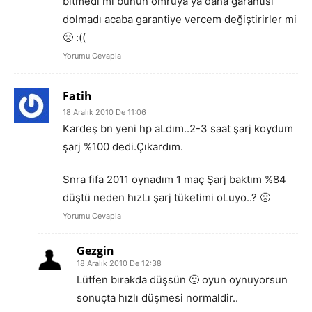
bitmedi mi bunun ömrüya ya daha garantisi
dolmadı acaba garantiye vercem değiştirirler mi
🙁 :((
Yorumu Cevapla
Fatih
18 Aralık 2010 De 11:06
Kardeş bn yeni hp aLdım..2-3 saat şarj koydum
şarj %100 dedi.Çıkardım.
Snra fifa 2011 oynadım 1 maç Şarj baktım %84
düştü neden hızLı şarj tüketimi oLuyo..? 🙁
Yorumu Cevapla
Gezgin
18 Aralık 2010 De 12:38
Lütfen bırakda düşsün 🙂 oyun oynuyorsun
sonuçta hızlı düşmesi normaldir..