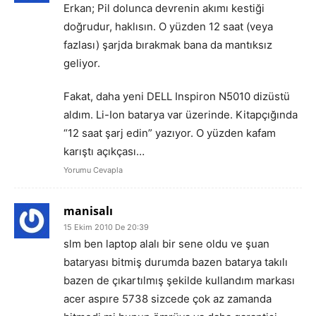
Erkan; Pil dolunca devrenin akımı kestiği
doğrudur, haklısın. O yüzden 12 saat (veya
fazlası) şarjda bırakmak bana da mantıksız
geliyor.
Fakat, daha yeni DELL Inspiron N5010 dizüstü
aldım. Li-Ion batarya var üzerinde. Kitapçığında
“12 saat şarj edin” yazıyor. O yüzden kafam
karıştı açıkçası…
Yorumu Cevapla
manisalı
15 Ekim 2010 De 20:39
slm ben laptop alalı bir sene oldu ve şuan
bataryası bitmiş durumda bazen batarya takılı
bazen de çıkartılmış şekilde kullandım markası
acer aspıre 5738 sizcede çok az zamanda