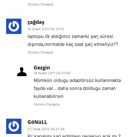
Yorumu Cevapla
çağdaş
15 Aralık 2011 De 12:50
laptopu ilk aldığımız zamanki şarj süresi
dışında,normalde kaç saat şarj etmeliyiz??
Yorumu Cevapla
Gezgin
16 Aralık 2011 De 01:59
Mümkün oldugu adaptörsüz kullanmakta
fayda var… daha sonra doldugu zaman
kullanabilirsin
Yorumu Cevapla
GöNüLL
22 Ocak 2012 De 21:34
Pc kapalımı sarj edilmesi gerekiyo açık mı ?