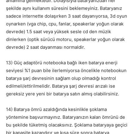
anlamına gelmektedir. Dolayısıyla bataryanızdan her
şekilde aynı kullanım süresini beklemeyiniz. Bataryanız
sadece internette dolaşırken 3 saat dayanıyorsa, 3d oyun
oynarken (vga chip, cpu, fanlar, speakerlar yoğun olarak
devrede) 1.5 saat veya yüksek sesle cd den müzik
dinlerken (optik sürücü motoru, speakerlar yoğun olarak
devrede) 2 saat dayanması normaldir.
13) Güç adaptörü notebooka bağlı iken batarya enerji
seviyesi %1 puan bile ilerlemiyorsa öncelikle notebookun
batarya şarj devresinin sağlam olup olmadığı kontrol
edilmeli/ettirilmelidir. Batarya şarj devresi arızalı ise
gereksiz yere yeni bir batarya satın almış olabilirsiniz.
14) Batarya ömrü azaldığında kesinlikle şoklama
yöntemine başvurmayınız. Bataryanızın kalan ömrünü de
bu şekilde tüketmiş olacaksınız. Şoklama bataryaya geçici
bir kapasite kazandırır ve kısa süre sonra batarya