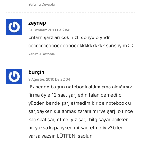
Yorumu Cevapla
zeynep
31 Temmuz 2010 De 21:41
bnlarn şarzları cok hızlı dolıyo o yndn
ccccccccoooooooooookkkkkkkkkk sanslıyım :L:
Yorumu Cevapla
burçin
9 Ağustos 2010 De 22:04
:B: bende bugün notebook aldım ama aldığımız
firma öyle 12 saat şarj edin falan demedi o
yüzden bende şarj etmedim.bir de notebook u
şarjdayken kullanmak zararlı mı?ve şarjı bitince
kaç saat şarj etmeliyiz şarjı bilgisayar açıkken
mi yoksa kapalıyken mi şarj etmeliyiz?bilen
varsa yazsın LÜTFEN!!saolun