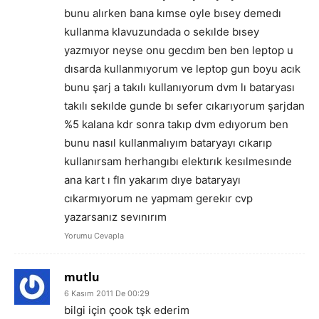
bunu alırken bana kımse oyle bısey demedı
kullanma klavuzundada o sekılde bısey
yazmıyor neyse onu gecdım ben ben leptop u
dısarda kullanmıyorum ve leptop gun boyu acık
bunu şarj a takılı kullanıyorum dvm lı bataryası
takılı sekılde gunde bı sefer cıkarıyorum şarjdan
%5 kalana kdr sonra takıp dvm edıyorum ben
bunu nasıl kullanmalıyım bataryayı cıkarıp
kullanırsam herhangıbı elektırık kesılmesınde
ana kart ı fln yakarım dıye bataryayı
cıkarmıyorum ne yapmam gerekır cvp
yazarsanız sevınırım
Yorumu Cevapla
mutlu
6 Kasım 2011 De 00:29
bilgi için çook tşk ederim