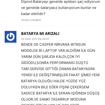
Dipnot:Bataryayı genelde açıkken şarj ediyorum
ve genelde bataryasız kullanıyorum bunlar ne
kadar etkilidir?
Yorumu Cevapla
BATARYA MI ARIZALI
24 Ekim 2011 De 04:07
BENDE DE CASPER NİRVANA W76SUN
MODELDE Bİ LAPTOP VAR.ALDIĞIM İLK GÜN
YARIM GÜN ŞARJDA KALDI,ÇOK İYİ
GİDİODU,SONRA PERFORMANSI DÜŞTÜ
TABİ.SERVİSE GİTTİĞİ ZAMAN BATARYASINI
YENİSİ İLE DEĞİŞTİRMİŞLER.FAKAT ŞİMDİ YENİ
BATARYA OLDUĞU HALDE YÜZDE YÜZ
DOLUYKEN BİLE EĞER FİŞİNİ ÇEKERSEM
SADECE BATARYA İLE EKRAN IŞIĞINDA DÜŞÜŞ
OLUOR,VE SANKİ TASARRUF MODUNA