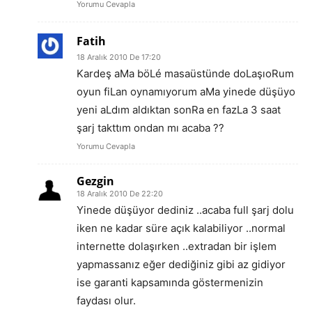
Yorumu Cevapla
Fatih
18 Aralık 2010 De 17:20
Kardeş aMa böLé masaüstünde doLaşıoRum
oyun fiLan oynamıyorum aMa yinede düşüyo
yeni aLdım aldıktan sonRa en fazLa 3 saat
şarj takttım ondan mı acaba ??
Yorumu Cevapla
Gezgin
18 Aralık 2010 De 22:20
Yinede düşüyor dediniz ..acaba full şarj dolu
iken ne kadar süre açık kalabiliyor ..normal
internette dolaşırken ..extradan bir işlem
yapmassanız eğer dediğiniz gibi az gidiyor
ise garanti kapsamında göstermenizin
faydası olur.