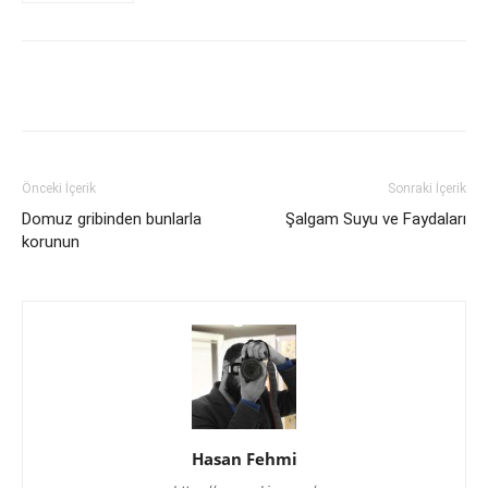
Facebook
X
WhatsApp
Pinteres
Önceki İçerik
Sonraki İçerik
Domuz gribinden bunlarla
Şalgam Suyu ve Faydaları
korunun
Hasan Fehmi