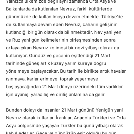
Yalnızca ülkemizde değil aynı zamanda Orta Asya ve
Balkanlarda da kutlanılan Nevruz, farklı kültürlerde
günümüzde de kullanılmaya devam etmekte. Türkiye’de
de kutlanmaya devam eden Nevruz, baharın gelişinin
kutlandığı bir gün olarak da bilinmektedir. Nev yani yeni
ve Ruz yani gün kelimelerinin birleşmesinden sonra
ortaya çıkan Nevruz kelimesi bir nevi yılbaşı olarak da
kutlanıyor. Gündüz ve gecenin eşitlendiği 21 Mart
tarihinde güneş artık kuzey yarım küreye doğru
yönelmeye başlayacaktır. Bu tarih ile birlikte artık havalar
ısınmaya, karlar erimeye, toprak yeşermeye
başlayacağından 21 Mart dünya üzerindeki tüm varlıklar
için uyanış, yaradılış ve diriliş anlamına da gelir.
Bundan dolayı da insanlar 21 Mart gününü Yenigün yani
Nevruz olarak kutlarlar. İranlılar, Anadolu Türkleri ve Orta
Asya bölgesinde yaşayan Türkler bu günü yılbaşı olarak
kabul ederler. Gece ve gündüzün eşit olduğu bu gün,