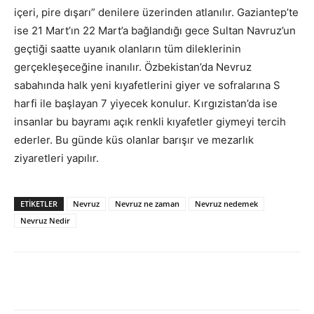
içeri, pire dışarı” denilere üzerinden atlanılır. Gaziantep’te
ise 21 Mart’ın 22 Mart’a bağlandığı gece Sultan Navruz’un
geçtiği saatte uyanık olanların tüm dileklerinin
gerçekleşeceğine inanılır. Özbekistan’da Nevruz
sabahında halk yeni kıyafetlerini giyer ve sofralarına S
harfi ile başlayan 7 yiyecek konulur. Kırgızistan’da ise
insanlar bu bayramı açık renkli kıyafetler giymeyi tercih
ederler. Bu günde küs olanlar barışır ve mezarlık
ziyaretleri yapılır.
ETIKETLER
Nevruz
Nevruz ne zaman
Nevruz nedemek
Nevruz Nedir
Facebook
X
WhatsApp
Pinteres