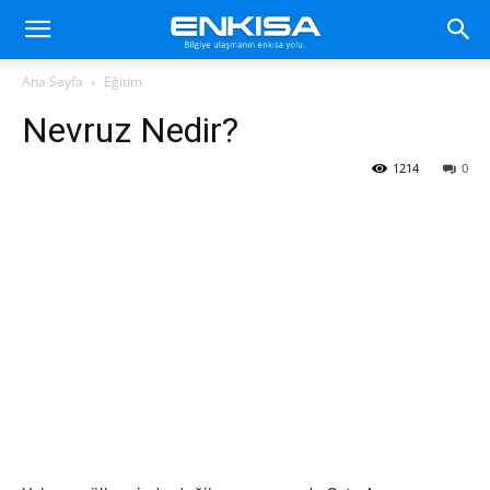
Ana Sayfa
Eğitim
Nevruz Nedir?
1214
0