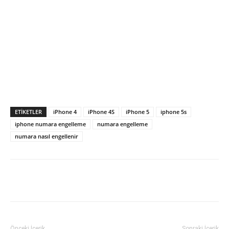
ETIKETLER
iPhone 4
iPhone 4S
iPhone 5
iphone 5s
iphone numara engelleme
numara engelleme
numara nasıl engellenir
Facebook
X
WhatsApp
Pinteres
Önceki İçerik
Sonraki İçerik