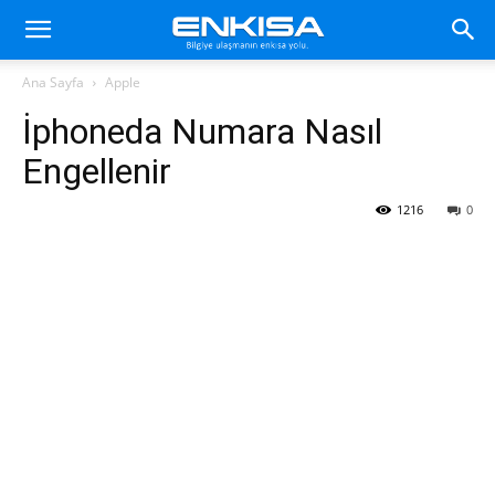
Ana Sayfa
Apple
İphoneda Numara Nasıl
Engellenir
1216
0