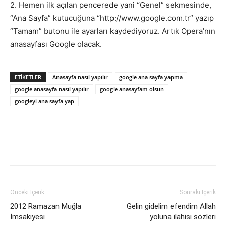
2. Hemen ilk açılan pencerede yani “Genel” sekmesinde,
“Ana Sayfa” kutucuğuna “http://www.google.com.tr” yazıp
“Tamam” butonu ile ayarları kaydediyoruz. Artık Opera’nın
anasayfası Google olacak.
ETIKETLER
Anasayfa nasıl yapılır
google ana sayfa yapma
google anasayfa nasıl yapılır
google anasayfam olsun
googleyi ana sayfa yap
Facebook
X
WhatsApp
Pinteres
Önceki İçerik
Sonraki İçerik
2012 Ramazan Muğla
Gelin gidelim efendim Allah
İmsakiyesi
yoluna ilahisi sözleri