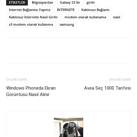
ETIKETLER
Bilgisayardan
Galaxy S3 İle
girilir
İnternet Bağlantısı Yapma
İNTERNETE
Kablosuz Bağlantı
Kablosuz İnternete Nasıl Girilir
modem olarak kullanama
nasıl
s3 modem olarak kullanma
samsung
Facebook
X
WhatsApp
Pinteres
Önceki İçerik
Sonraki İçerik
Windows Phoneda Ekran
Avea Seç 1000 Tarifesi
Görüntüsü Nasıl Alınır