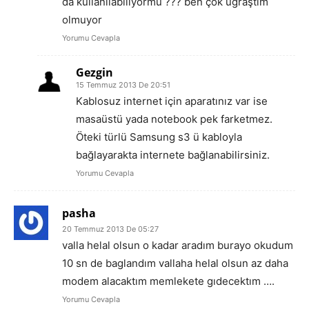
da kullanılabiliyormu ??? ben çok uğraştım
olmuyor
Yorumu Cevapla
Gezgin
15 Temmuz 2013 De 20:51
Kablosuz internet için aparatınız var ise
masaüstü yada notebook pek farketmez.
Öteki türlü Samsung s3 ü kabloyla
bağlayarakta internete bağlanabilirsiniz.
Yorumu Cevapla
pasha
20 Temmuz 2013 De 05:27
valla helal olsun o kadar aradım burayo okudum
10 sn de baglandım vallaha helal olsun az daha
modem alacaktım memlekete gıdecektım ….
Yorumu Cevapla