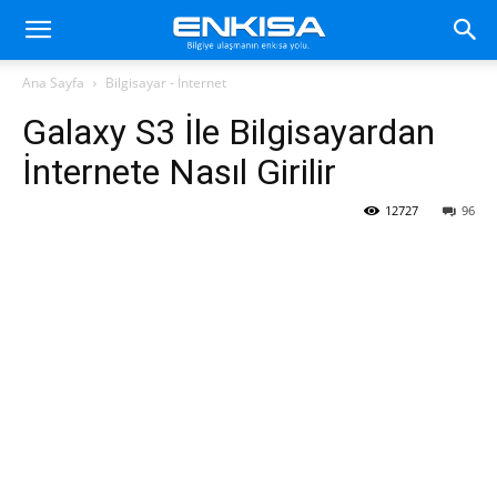
Ana Sayfa
Bilgisayar - İnternet
Galaxy S3 İle Bilgisayardan
İnternete Nasıl Girilir
12727
96