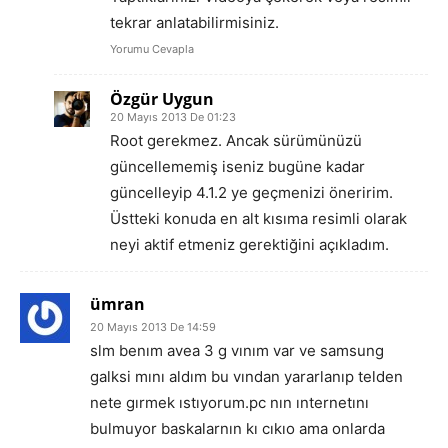
tekrar anlatabilirmisiniz.
Yorumu Cevapla
Özgür Uygun
20 Mayıs 2013 De 01:23
Root gerekmez. Ancak sürümünüzü
güncellememiş iseniz bugüne kadar
güncelleyip 4.1.2 ye geçmenizi öneririm.
Üstteki konuda en alt kısıma resimli olarak
neyi aktif etmeniz gerektiğini açıkladım.
ümran
20 Mayıs 2013 De 14:59
slm benım avea 3 g vınım var ve samsung
galksi mını aldım bu vından yararlanıp telden
nete gırmek ıstıyorum.pc nın ınternetını
bulmuyor baskalarnın kı cıkıo ama onlarda