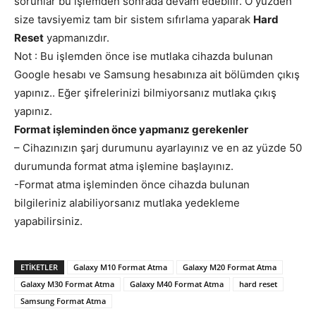
sorunlar bu işlemden sonrada devam edebilir. O yüzden
size tavsiyemiz tam bir sistem sıfırlama yaparak
Hard
Reset
yapmanızdır.
Not : Bu işlemden önce ise mutlaka cihazda bulunan
Google hesabı ve Samsung hesabınıza ait bölümden çıkış
yapınız.. Eğer şifrelerinizi bilmiyorsanız mutlaka çıkış
yapınız.
Format işleminden önce yapmanız gerekenler
– Cihazınızın şarj durumunu ayarlayınız ve en az yüzde 50
durumunda format atma işlemine başlayınız.
-Format atma işleminden önce cihazda bulunan
bilgileriniz alabiliyorsanız mutlaka yedekleme
yapabilirsiniz.
ETIKETLER
Galaxy M10 Format Atma
Galaxy M20 Format Atma
Galaxy M30 Format Atma
Galaxy M40 Format Atma
hard reset
Samsung Format Atma