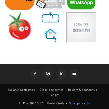
Kullanıcı Sözleşmesi
Gizlilik Sözleşmesi
Reklam & Sponsorluk
İletişim
En Kısa 2020 © Tüm Hakları Saklıdır.
Bukacpara.com