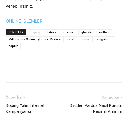
verebilirsiniz.
ONLINE İŞLEMLER
ETIKETLER
doping
Fatura
internet
işlemler
milleni
Millenicom Online İşlemler Merkezi
nasıl
online
sorgulama
Yapılır
Facebook
X
WhatsApp
Pinteres
Önceki İçerik
Sonraki İçerik
Doping Yalın İnternet
Dvdden Pardus Nasıl Kurulur
Kampanyansı
Resimli Anlatım