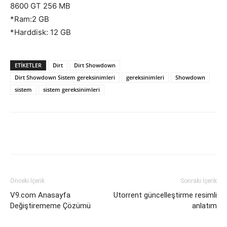
8600 GT 256 MB
*Ram:2 GB
*Harddisk: 12 GB
ETIKETLER
Dirt
Dirt Showdown
Dirt Showdown Sistem gereksinimleri
gereksinimleri
Showdown
sistem
sistem gereksinimleri
Facebook
X
WhatsApp
Pinteres
Önceki İçerik
Sonraki İçerik
V9.com Anasayfa
Utorrent güncelleştirme resimli
Değiştirememe Çözümü
anlatım