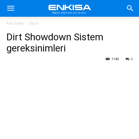
Ana Sayfa
Oyun
Dirt Showdown Sistem
gereksinimleri
1140
0