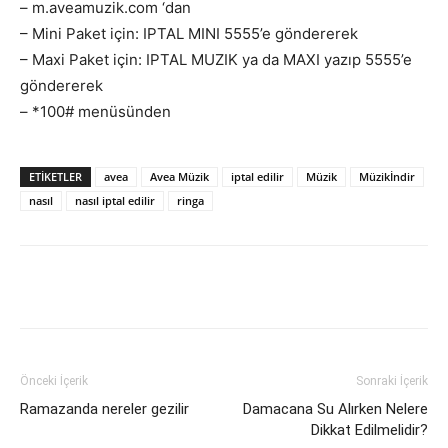
– m.aveamuzik.com ‘dan
– Mini Paket için: IPTAL MINI 5555’e göndererek
– Maxi Paket için: IPTAL MUZIK ya da MAXI yazıp 5555’e
göndererek
– *100# menüsünden
ETIKETLER
avea
Avea Müzik
iptal edilir
Müzik
Müzikİndir
nasıl
nasıl iptal edilir
ringa
Facebook
X
WhatsApp
Pinteres
Önceki İçerik
Sonraki İçerik
Ramazanda nereler gezilir
Damacana Su Alırken Nelere
Dikkat Edilmelidir?