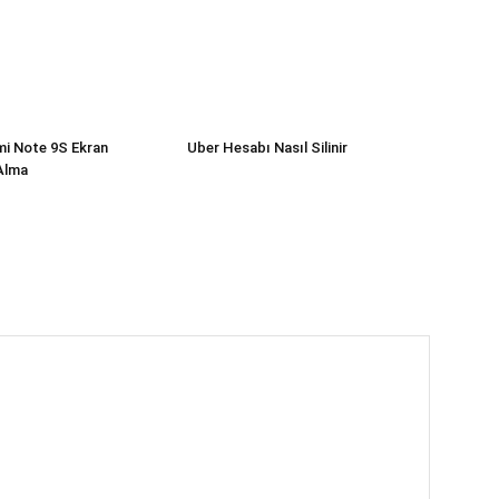
mi Note 9S Ekran
Uber Hesabı Nasıl Silinir
Alma