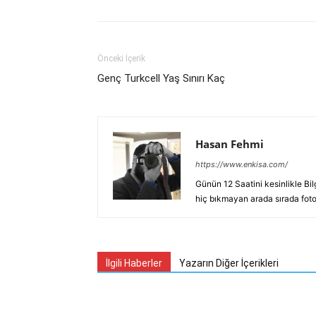
Önceki İçerik
Genç Turkcell Yaş Sınırı Kaç
Hasan Fehmi
https://www.enkisa.com/
Günün 12 Saatini kesinlikle Bi
hiç bıkmayan arada sırada fotoğ
İlgili Haberler
Yazarın Diğer İçerikleri