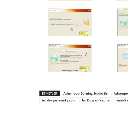
ETIKETLER
Ashampoo Burning Studio ile
Ashampoo
iso dosyası nasıl yazılır
İso Dosyası Yazma
resimli 
Facebook
X
WhatsAp