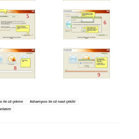
 ile cd çekme
Ashampoo ile cd nasıl çekilir
anlatım
p
Pinterest
Linkedin
Tumblr