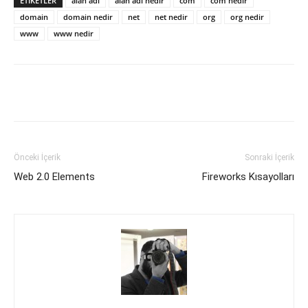
ETIKETLER
alan adı
alan adı nedir
com
com nedir
domain
domain nedir
net
net nedir
org
org nedir
www
www nedir
Facebook
X
WhatsApp
Pinteres
Önceki İçerik
Sonraki İçerik
Web 2.0 Elements
Fireworks Kısayolları