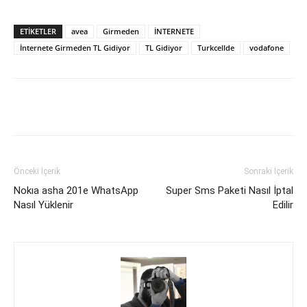
ETIKETLER
avea
Girmeden
İNTERNETE
İnternete Girmeden TL Gidiyor
TL Gidiyor
Turkcellde
vodafone
Facebook
X
WhatsApp
Pinteres
Önceki İçerik
Sonraki İçerik
Nokıa asha 201e WhatsApp
Super Sms Paketi Nasıl İptal
Nasıl Yüklenir
Edilir