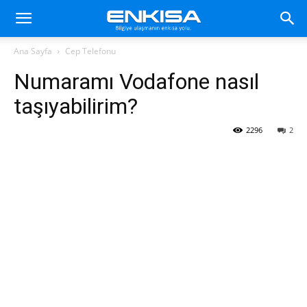
Ana Sayfa
Cep Telefonu
Numaramı Vodafone nasıl
taşıyabilirim?
2296
2